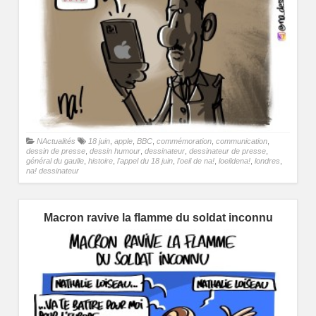
NActualités
18 juin
,
apple
,
BBC
,
commémoration
,
communication
,
dessin de presse
,
dessin humour
,
dessinateur
,
dessinateur de presse
,
général du gaulle
,
histoire
,
l'appel du 18 juin
,
l'oeil de na!
,
loeildena!
,
londres
,
na! dessinateur
Macron ravive la flamme du soldat inconnu