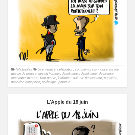
NActualités
bicentenaire
,
célébration
,
commémoration
,
crise sociale
,
dessin de presse
,
dessin humour
,
dessinateur
,
dessinateur de presse
,
emmanuel macron
,
l'oeil de na!
,
loeildena!
,
na!
,
na! dessinateur
,
napoléon
,
napoléon bonaparte
,
polémique
,
politique
L’Apple du 18 juin