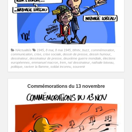
NActualités
1945
,
8 mai
,
8 mai 1945
,
bfmtv
,
buzz
,
commémoration
,
communication
,
crise
,
crise sociale
,
dessin de presse
,
dessin humour
,
dessinateur
,
dessinateur de presse
,
deuxième guerre mondiale
,
élections
européennes
,
emmanuel macron
,
lrem
,
na! dessinateur
,
nathalie loiseau
,
politique
,
raviver la flamme
,
soldat inconnu
,
souvenir
Commémorations du 13 novembre