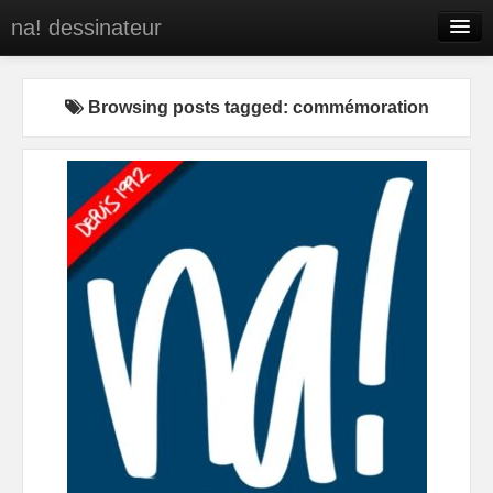
na! dessinateur
Entreprises
Browsing posts tagged: commémoration
Presse
BD
C’est qui na!
Contact
portfolio