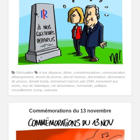
NActualités
à nos disparus
,
bfmtv
,
commémorations
,
communication
,
débarquement
,
dessin de presse
,
dessin humour
,
dessinateur
,
dessinateur
de presse
,
donald trump
,
emmanuel macron
,
juin 1944
,
monument aux
morts
,
mur de l'atlantique
,
na! dessinateur
,
normandie
,
politique
,
recueillement
,
trump
,
veterans
Commémorations du 13 novembre