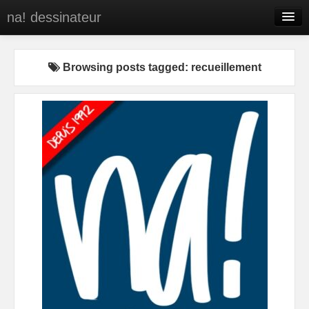
na! dessinateur
Entreprises
Browsing posts tagged: recueillement
Presse
BD
C’est qui na!
Contact
portfolio