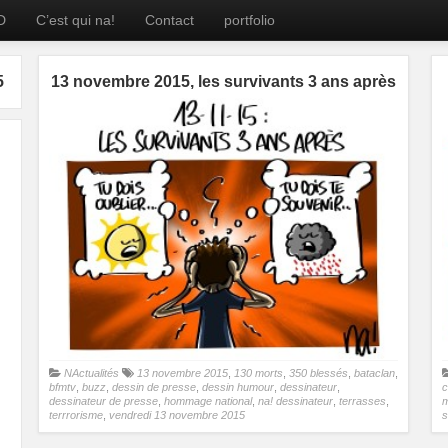
D
C’est qui na!
Contact
portfolio
5
13 novembre 2015, les survivants 3 ans après
NActualités
13 novembre 2015
,
130 morts
,
350 blessés
,
bataclan
,
bfmtv
,
buzz
,
dessin de presse
,
dessin humour
,
dessinateur
,
c
dessinateur de presse
,
hommage national
,
na! dessinateur
,
terrasses
,
m
terrrorisme
,
vendredi 13 novembre 2015
s