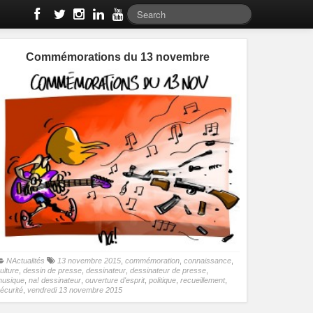
Commémorations du 13 novembre
NActualités
13 novembre 2015
,
commémoration
,
connaissance
,
ulture
,
dessin de presse
,
dessinateur
,
dessinateur de presse
,
usique
,
na! dessinateur
,
ouverture d'esprit
,
politique
,
recueillement
,
écurité
,
vendredi 13 novembre 2015