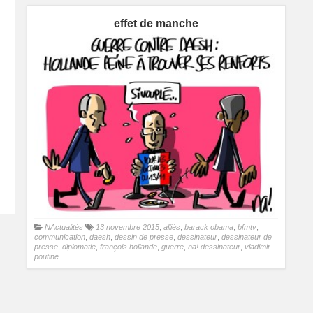
effet de manche
NActualités
13 novembre 2015
,
alliés
,
barack obama
,
bfmtv
,
communication
,
daesh
,
dessin de presse
,
dessinateur
,
dessinateur de
presse
,
diplomatie
,
françois hollande
,
guerre
,
na! dessinateur
,
vladimir
poutine