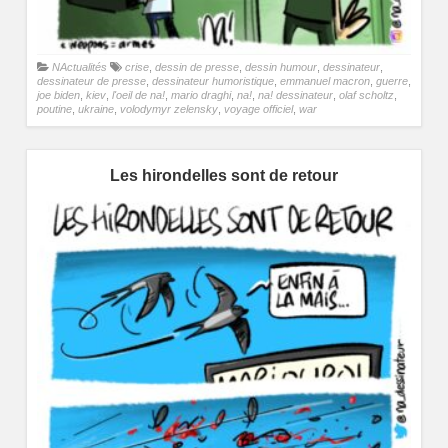
NActualités
crise
,
dessin de presse
,
dessin humour
,
dessinateur
,
dessinateur de presse
,
dessinateur humoristique
,
emmanuel macron
,
guerre
,
joe biden
,
kiev
,
l'oeil de na!
,
mario draghi
,
na!
,
na! dessinateur
,
olaf scholtz
,
poutine
,
ukraine
,
volodymyr zelensky
,
voyage officiel
,
war
Les hirondelles sont de retour