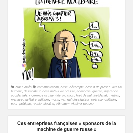
NActualités
communication
,
crise
,
décompte
,
dessin de presse
,
dessin
humour
,
dessinateur
,
dessinateur de presse
,
économie
,
guerre
,
ingérance
occidentale
,
ingérence occidentale
,
invasion
,
l'oeil de na!
,
loeildena!
,
médias
,
menace nucléaire
,
militaire
,
morts
,
na!
,
na! dessinateur
,
opération militaire
,
peur
,
politique
,
russie
,
ukraine
,
ultimatum
,
vladimir poutine
Ces entreprises françaises « sponsors de la
machine de guerre russe »