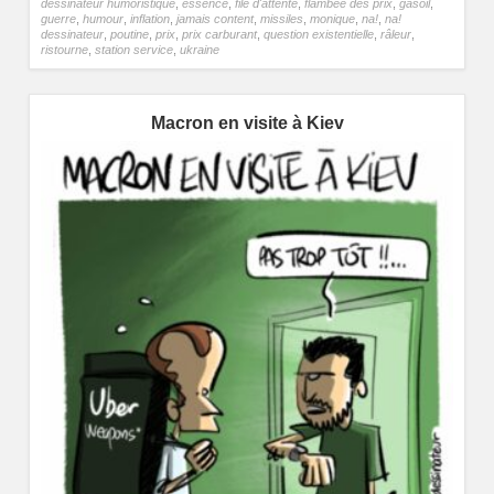
dessinateur humoristique
,
essence
,
file d'attente
,
flambée des prix
,
gasoil
,
guerre
,
humour
,
inflation
,
jamais content
,
missiles
,
monique
,
na!
,
na!
dessinateur
,
poutine
,
prix
,
prix carburant
,
question existentielle
,
râleur
,
ristourne
,
station service
,
ukraine
Macron en visite à Kiev