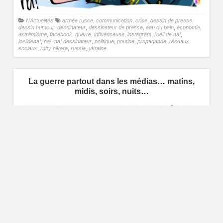
NActualités
armée russe
,
communication
,
crise
,
dessin de presse
,
dessin humour
,
dessinateur
,
dessinateur de presse
,
eau du bain
,
économie
,
extrémisme
,
facebook
,
guerre
,
influenceuse
,
instagram
,
l'oeil de na!
,
loeildena!
,
na!
,
na! dessinateur
,
politique
,
poutine
,
propagande
,
réseaux
sociaux
,
ruby nikara
,
russie
,
ukraine
La guerre partout dans les médias… matins,
midis, soirs, nuits…