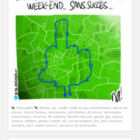
NActualités
attente
,
cgt
,
conflit
,
conflit social
,
consommation
,
dessin de
presse
,
dessin humour
,
dessinateur
,
dessinateur de presse
,
dessinateur
humoristique
,
essence
,
file d'attente
,
flambée des prix
,
gasoil
,
gps
,
guerre
,
humour
,
inflation
,
jamais content
,
na!
,
na! dessinateur
,
prix
,
prix carburant
,
question
,
sncf
,
station service
,
vacances de la toussaint