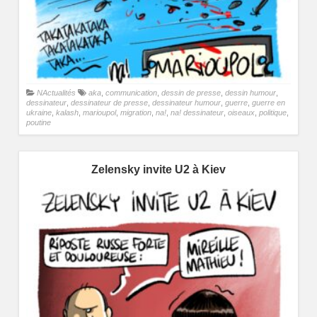
NActualités
aka
,
communication
,
dessin de presse
,
dessin humour
,
dessinateur
,
dessinateur de presse
,
dessinateur humour
,
guerre
,
guerre en
ukraine
,
kalash
,
marioupol
,
migration
,
na!
,
na! dessinateur
,
oiseaux
,
politique
,
poutine
Zelensky invite U2 à Kiev