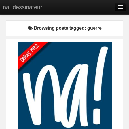
na! dessinateur
Entreprises
Browsing posts tagged: guerre
Presse
BD
C’est qui na!
Contact
portfolio