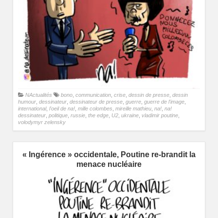
NActualités
bono
,
communication
,
crise
,
dessin de presse
,
dessin
humour
,
dessinateur
,
dessinateur de presse
,
guerre
,
guerre de l'image
,
international
,
l'oeil de na!
,
mille colombes
,
mireille mathieu
,
na!
,
na!
dessinateur
,
politique
,
russie
,
the edge
,
U2
,
ukraine
,
vladimir poutine
,
volodymyr zelensky
« Ingérence » occidentale, Poutine re-brandit la
menace nucléaire