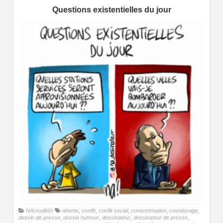
Questions existentielles du jour
NActualités
attente
,
conflit
,
conflit social
,
consommation
,
covoiturage
,
dessin de presse
,
dessin humour
,
dessinateur
,
dessinateur de presse
,