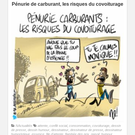
Pénurie de carburant, les risques du covoiturage
NActualités
attente
,
conflit social
,
consommation
,
covoiturage
,
dessin
de presse
,
dessin humour
,
dessinateur
,
dessinateur de presse
,
dessinateur
humoristique
,
essence
,
file d'attente
,
flambée des prix
,
gasoil
,
humour
,