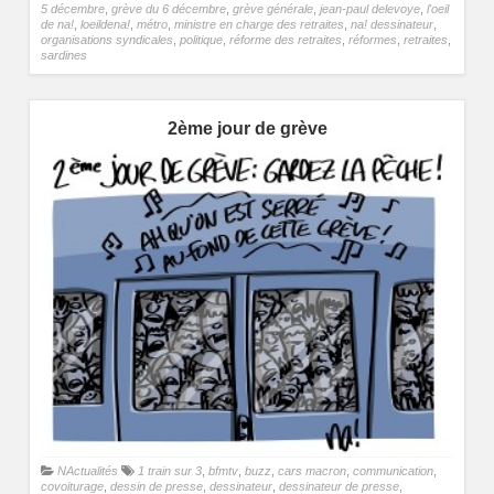
5 décembre
,
grève du 6 décembre
,
grève générale
,
jean-paul delevoye
,
l'oeil
de na!
,
loeildena!
,
métro
,
ministre en charge des retraites
,
na! dessinateur
,
organisations syndicales
,
politique
,
réforme des retraites
,
réformes
,
retraites
,
sardines
2ème jour de grève
NActualités
1 train sur 3
,
bfmtv
,
buzz
,
cars macron
,
communication
,
covoiturage
,
dessin de presse
,
dessinateur
,
dessinateur de presse
,