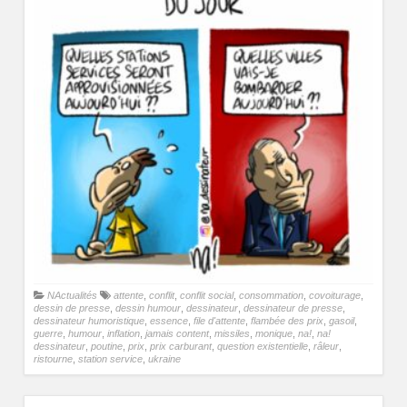
NActualités
attente
,
conflit
,
conflit social
,
consommation
,
covoiturage
,
dessin de presse
,
dessin humour
,
dessinateur
,
dessinateur de presse
,
dessinateur humoristique
,
essence
,
file d'attente
,
flambée des prix
,
gasoil
,
guerre
,
humour
,
inflation
,
jamais content
,
missiles
,
monique
,
na!
,
na!
dessinateur
,
poutine
,
prix
,
prix carburant
,
question existentielle
,
râleur
,
ristourne
,
station service
,
ukraine