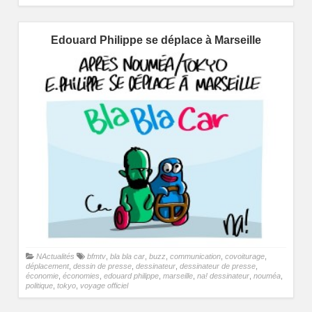
Edouard Philippe se déplace à Marseille
NActualités
bfmtv
,
bla bla car
,
buzz
,
communication
,
covoiturage
,
déplacement
,
dessin de presse
,
dessinateur
,
dessinateur de presse
,
économie
,
économies
,
edouard philippe
,
marseille
,
na! dessinateur
,
nouméa
,
politique
,
tokyo
,
voyage officiel