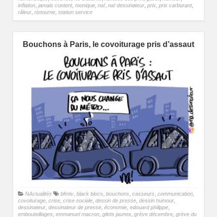
inflation
,
jamais content
,
monique
,
na!
,
na! dessinateur
,
prix
,
prix carburant
,
râleur
,
ristourne
,
station service
Bouchons à Paris, le covoiturage pris d’assaut
NActualités
bfmtv
,
black blocs
,
bouchons
,
casseurs
,
communication
,
covoiturage
,
crise
,
crise sociale
,
dessin de presse
,
dessin humour
,
dessinateur
,
dessinateur de presse
,
économie
,
edouard philippe
,
embouteillages
,
emmanuel macron
,
gilets jaunes
,
grève décembre
,
grève du