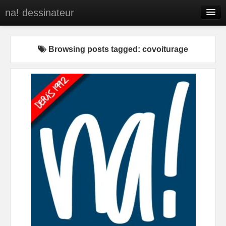
na! dessinateur
Entreprises
Browsing posts tagged: covoiturage
Presse
BD
C’est qui na!
Contact
portfolio