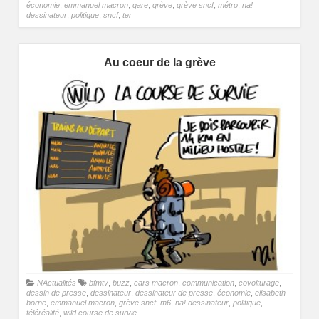
économie
,
emmanuel macron
,
gare
,
grève
,
grève sncf
,
métro
,
na!
dessinateur
,
politique
,
sncf
,
ter
Au coeur de la grève
NActualités
bfmtv
,
buzz
,
cars macron
,
communication
,
covoiturage
,
dessin de presse
,
dessinateur
,
dessinateur de presse
,
économie
,
elisabeth
borne
,
emmanuel macron
,
grève sncf
,
m6
,
na! dessinateur
,
politique
,
téléréalité
,
wild course de survie