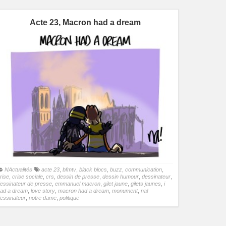
Acte 23, Macron had a dream
NActualités
acte 23
,
bfmtv
,
black blocs
,
buzz
,
communication
,
rise
,
crise sociale
,
crs
,
dessin de presse
,
dessin humour
,
dessinateur
,
essinateur de presse
,
emmanuel macron
,
gilet jaune
,
gilets jaunes
,
i
ad a dream
,
love story
,
macron had a dream
,
monument
,
na!
essinateur
,
notre dame
,
politique