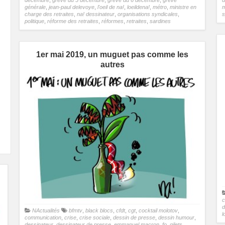
générale
,
jean-paul delevoye
,
l'oeil de na!
,
loeildena!
,
métro
,
ministre en
m
charge des retraites
,
na! dessinateur
,
organisations syndicales
,
s
politique
,
réforme des retraites
,
réformes
,
retraites
,
sardines
1er mai 2019, un muguet pas comme les
autres
c
d
NActualités
bfmtv
,
black blocs
,
cfdt
,
cgt
,
cocktail molotov
,
l
communication
,
crise
,
crise sociale
,
dessin de presse
,
dessin humour
,
dessinateur
,
dessinateur de presse
,
emmanuel macron
,
fo
,
gilets