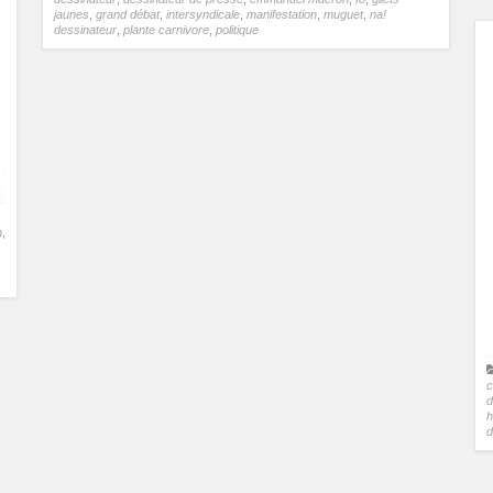
jaunes
,
grand débat
,
intersyndicale
,
manifestation
,
muguet
,
na!
dessinateur
,
plante carnivore
,
politique
n
,
c
d
h
d