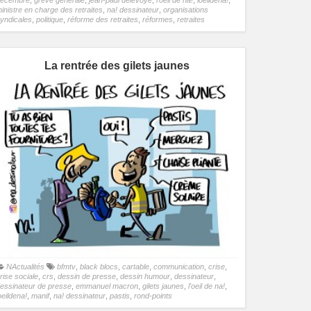
inistre en charge des retraites
,
na! dessinateur
,
organisations
yndicales
,
politique
,
réforme des retraites
,
réformes
,
retraites
La rentrée des gilets jaunes
NActualités
bfmtv
,
black blocs
,
cartable
,
communication
,
crise
,
rise sociale
,
crs
,
dessin de presse
,
dessin humour
,
dessinateur
,
essinateur de presse
,
emmanuel macron
,
gilets jaunes
,
l'oeil de na!
,
oeildena!
,
manif
,
na! dessinateur
,
pastis
,
rond-points