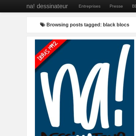
na! dessinateur
Entreprises
Presse
B
Browsing posts tagged: black blocs