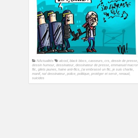
NActualités
alcool
,
black blocs
,
casseurs
,
crs
,
dessin de presse
,
dessin humour
,
dessinateur
,
dessinateur de presse
,
emmanuel macro
flic
,
gilets jaunes
,
haine anti-flics
,
j'ai embrassé un flic
,
je suis charlie
,
manif
,
na! dessinateur
,
police
,
politique
,
protéger et servir
,
renaud
,
suicides