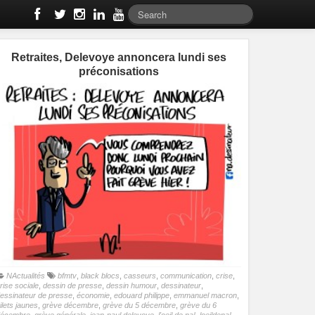
Retraites, Delevoye annoncera lundi ses
préconisations
NActualités
bfmtv
,
black blocs
,
casseurs
,
communication
,
crise
,
rise sociale
,
dessin de presse
,
dessin humour
,
dessinateur
,
essinateur de presse
,
économie
,
edouard philippe
,
emmanuel macron
,
ilets jaunes
,
grève décembre
,
grève du 5 décembre
,
grève du 6
décembre
,
grève générale
,
jean-paul delevoye
,
l'oeil de na!
,
loeildena!
,