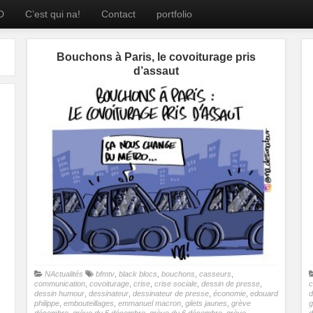
D
C’est qui na!
Contact
portfolio
Bouchons à Paris, le covoiturage pris
d’assaut
NActualités
bfmtv
,
black blocs
,
bouchons
,
casseurs
,
communication
,
covoiturage
,
crise
,
crise sociale
,
dessin de presse
,
c
dessin humour
,
dessinateur
,
dessinateur de presse
,
économie
,
edouard
d
philippe
,
embouteillages
,
emmanuel macron
,
gilets jaunes
,
grève
g
décembre
,
grève du 5 décembre
,
grève du 6 décembre
,
grève