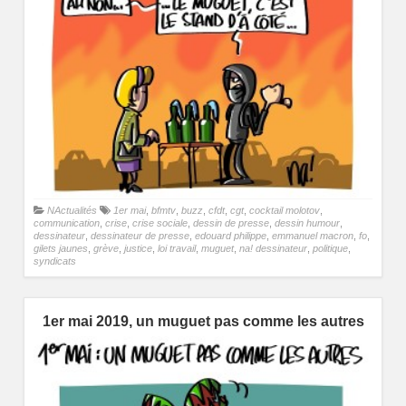
NActualités
1er mai
,
bfmtv
,
buzz
,
cfdt
,
cgt
,
cocktail molotov
,
communication
,
crise
,
crise sociale
,
dessin de presse
,
dessin humour
,
dessinateur
,
dessinateur de presse
,
edouard philippe
,
emmanuel macron
,
fo
,
gilets jaunes
,
grève
,
justice
,
loi travail
,
muguet
,
na! dessinateur
,
politique
,
syndicats
1er mai 2019, un muguet pas comme les autres