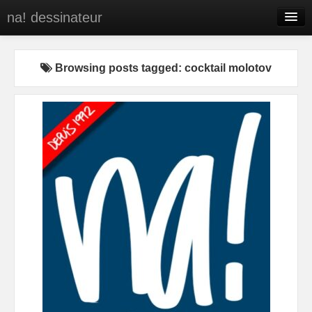
na! dessinateur
Entreprises
Browsing posts tagged: cocktail molotov
Presse
BD
C’est qui na!
Contact
portfolio