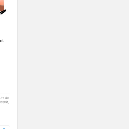
nt
in de
esprit
,