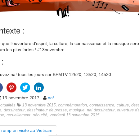
texte :
 que l’ouverture d’esprit, la culture, la connaissance et la musique sero
urs les plus fortes ! #13novembre
 :
uvez na! tous les jours sur BFMTV 12h20, 13h20, 14h20.
13 novembre 2017
na!
ctualités
13 novembre 2015
,
commémoration
,
connaissance
,
culture
,
dess
e
,
dessinateur
,
dessinateur de presse
,
musique
,
na! dessinateur
,
ouverture d'
que
,
recueillement
,
sécurité
,
vendredi 13 novembre 2015
rump en visite au Vietnam