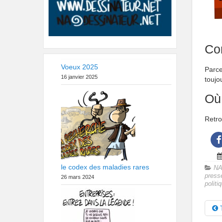
Con
Voeux 2025
Parce
16 janvier 2025
toujo
Où
Retro
le codex des maladies rares
NA
press
26 mars 2024
politi
T