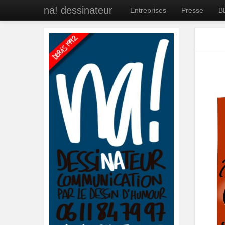
na! dessinateur
Entreprises
Presse
B