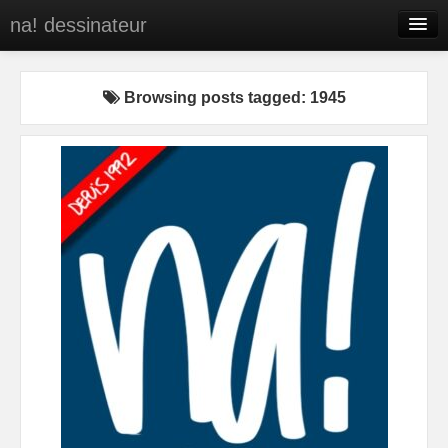
na! dessinateur
Entreprises
Browsing posts tagged: 1945
Presse
BD
C’est qui na!
Contact
portfolio