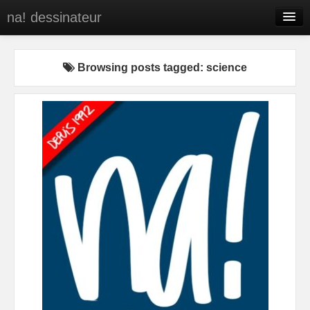
na! dessinateur
Entreprises
Browsing posts tagged: science
Presse
BD
C’est qui na!
Contact
portfolio