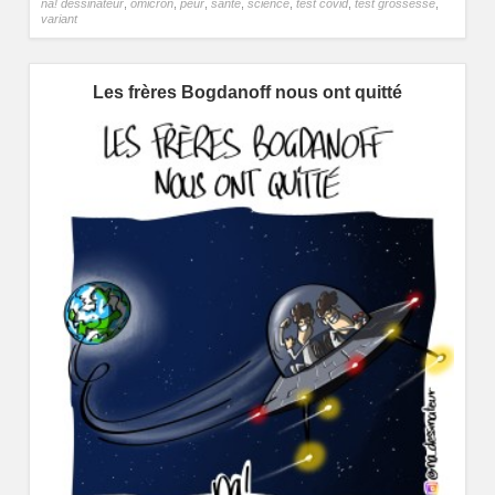
na! dessinateur
,
omicron
,
peur
,
santé
,
science
,
test covid
,
test grossesse
,
variant
Les frères Bogdanoff nous ont quitté