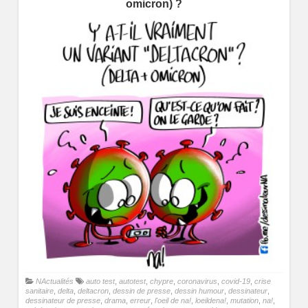
omicron) ?
NActualités
auto test
,
autotest
,
chypre
,
coronavirus
,
covid-19
,
crise
sanitaire
,
delta
,
deltacron
,
dessin de presse
,
dessin humour
,
dessinateur
,
dessinateur de presse
,
drama
,
erreur
,
l'oeil de na!
,
loeildena!
,
mutation
,
na!
,