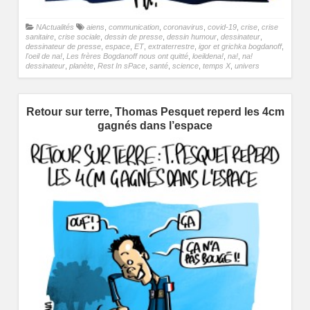
NActualités
aiens
,
communication
,
coronavirus
,
covid-19
,
crise
,
crise
sanitaire
,
crise sociale
,
dessin de presse
,
dessin humour
,
dessinateur
,
dessinateur de presse
,
espace
,
ET
,
extraterrestre
,
igor et grichka bogdanoff
,
l'oeil de na!
,
Les frères Bogdanoff nous ont quitté
,
loeildena!
,
na!
,
na!
dessinateur
,
planète
,
Rest In sPace
,
santé
,
science
,
temps X
,
univers
Retour sur terre, Thomas Pesquet reperd les 4cm
gagnés dans l’espace