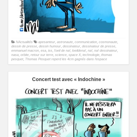
NActualités
apesanteur
,
astronaute
,
communication
,
cosmonaute
,
dessin de presse
,
dessin humour
,
dessinateur
,
dessinateur de presse
,
emmanuel macron
,
esa
,
iss
,
l'oeil de na!
,
loeildena!
,
na!
,
na! dessinateur
,
nasa
,
orbite
,
retour sur terre
,
science
,
space X
,
technologie
,
thomas
pesquet
,
Thomas Pesquet reperd les 4cm gagnés dans l’espace
Concert test avec « Indochine »