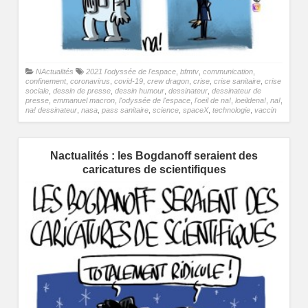
NActualités
2021 l'odyssée de l'espace
,
bfmtv
,
communication
,
confinement
,
coronavirus
,
covid-19
,
crew dragon
,
crise
,
crise sanitaire
,
crise
sociale
,
dessin de presse
,
dessin humour
,
dessinateur
,
dessinateur de
presse
,
emmanuel macron
,
l'odyssée de l'espace
,
l'oeil de na!
,
loeildena!
,
na!
,
na! dessinateur
,
nasa
,
pass sanitaire
,
science
,
spaceX
,
technologie
,
vaccin
Nactualités : les Bogdanoff seraient des
caricatures de scientifiques