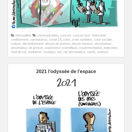
NActualités
communication
,
concert
,
concert test "Indochine"
,
confinement
,
coronavirus
,
covid-19
,
crise
,
crise sanitaire
,
crise sociale
,
culture
,
déconfinement
,
dessin de presse
,
dessin humour
,
dessinateur
,
dessinateur de presse
,
expérience scientifique
,
expérimentation
,
indochine
,
l'oeil de na!
,
loeildena!
,
musique
,
na!
,
na! dessinateur
,
santé
,
science
2021 l’odyssée de l’espace