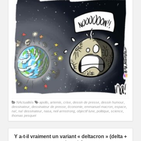
NActualités
apollo
,
artemis
,
crise
,
dessin de presse
,
dessin humour
,
dessinateur
,
dessinateur de presse
,
économie
,
emmanuel macron
,
espace
,
na!
,
na! dessinateur
,
nasa
,
neil armstrong
,
objectif lune
,
politique
,
science
,
thomas pesquet
Y a-t-il vraiment un variant « deltacron » (delta +