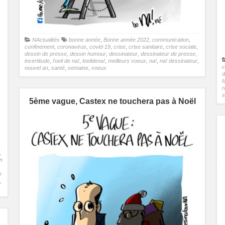
NActualités
bonne année
,
Bonne année 2022
,
communication
,
confinement
,
coronavirus
,
covid-19
,
crise
,
crise sanitaire
,
crise sociale
,
dessin de presse
,
dessin humour
,
dessinateur
,
dessinateur de presse
,
incertitude
,
l'oeil de na!
,
loeildena!
,
meilleurs voeux
,
na!
,
na! dessinateur
,
c
nouvel an
,
santé
,
semaine
,
voeux
d
f
r
s
5ème vague, Castex ne touchera pas à Noël
,
n
e
,