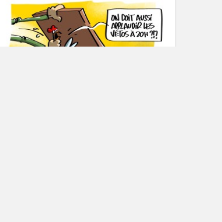
NActualités
applaudir les soignants
,
communication
,
confinement
,
oronavirus
,
covid-19
,
crise
,
crise sanitaire
,
crise sociale
,
dessin de
resse
,
dessin humour
,
dessinateur
,
dessinateur de presse
,
économie
,
leveur
,
emmanuel macron
,
grippe aviaire
,
l'oeil de na!
,
les volailles
onfinées
,
loeildena!
,
na!
,
na! dessinateur
,
politique
,
poulailler
,
poule
,
oulet
,
précaution
,
Risque élevé de grippe aviaire
,
santé
,
soignants
,
étérinaire
,
véto
Réouverture, les discothèques s’adaptent