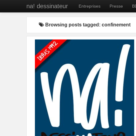
na! dessinateur
Entreprises
Presse
B
Browsing posts tagged: confinement