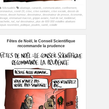
NActualités
abattage
,
canards
,
communication
,
confinement
,
oronavirus
,
covid-19
,
crise
,
crise sanitaire
,
crise sociale
,
dessin de
resse
,
dessin humour
,
dessinateur
,
dessinateur de presse
,
économie
,
levage
,
emmanuel macron
,
grippe aviaire
,
l'oeil de na!
,
loeildena!
,
achette
,
na!
,
na! dessinateur
,
plus de 600 000 volailles abattues
epuis novembre
,
politique
,
poulets
,
santé
,
volaille
Fêtes de Noël, le Conseil Scientifique
recommande la prudence