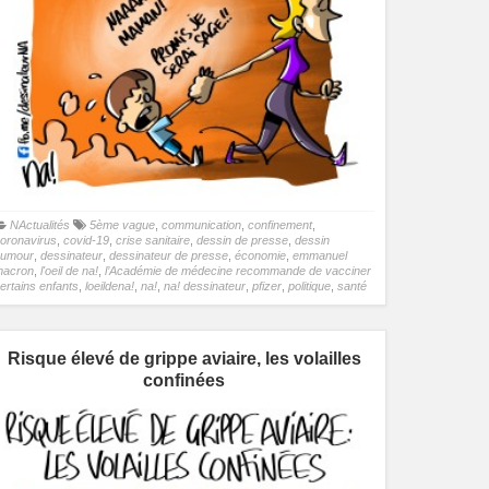
NActualités
5ème vague
,
communication
,
confinement
,
oronavirus
,
covid-19
,
crise sanitaire
,
dessin de presse
,
dessin
humour
,
dessinateur
,
dessinateur de presse
,
économie
,
emmanuel
macron
,
l'oeil de na!
,
l’Académie de médecine recommande de vacciner
ertains enfants
,
loeildena!
,
na!
,
na! dessinateur
,
pfizer
,
politique
,
santé
Risque élevé de grippe aviaire, les volailles
confinées