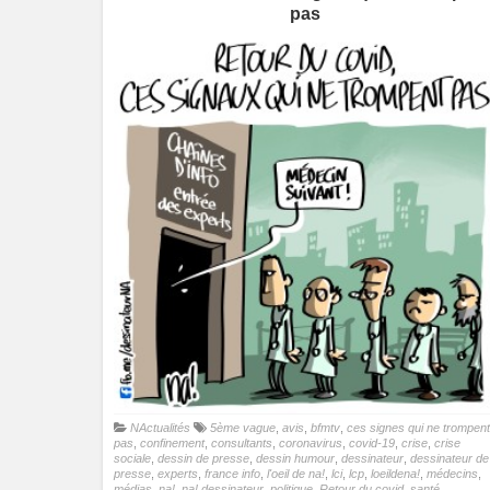
pas
NActualités
5ème vague
,
avis
,
bfmtv
,
ces signes qui ne trompent
pas
,
confinement
,
consultants
,
coronavirus
,
covid-19
,
crise
,
crise
sociale
,
dessin de presse
,
dessin humour
,
dessinateur
,
dessinateur de
presse
,
experts
,
france info
,
l'oeil de na!
,
lci
,
lcp
,
loeildena!
,
médecins
,
médias
,
na!
,
na! dessinateur
,
politique
,
Retour du covid
,
santé