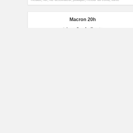
Macron 20h
NActualités
4ème vague
,
annonce
,
bfmtv
,
Céline Pitelet
,
communication
,
confinement
,
coronavirus
,
covid-19
,
crise
,
crise
sanitaire
,
crise sociale
,
damien Gourlet
,
dessin de presse
,
dessin
humour
,
dessinateur
,
dessinateur de presse
,
emmanuel macron
,
l'oeil
de na!
,
loeildena!
,
Macron 20h
,
midi15h
,
na!
,
na! dessinateur
,
politique
,
vaccination