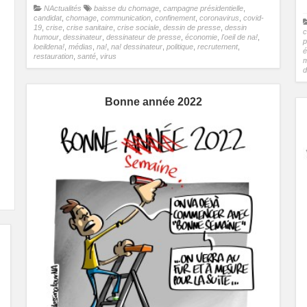
NActualités
baisse du chomage
,
campagne présidentielle
,
candidat
,
chomage
,
communication
,
confinement
,
coronavirus
,
covid-
19
,
crise
,
crise sanitaire
,
crise sociale
,
dessin de presse
,
dessin
c
humour
,
dessinateur
,
dessinateur de presse
,
économie
,
l'oeil de na!
,
p
loeildena!
,
médias
,
na!
,
na! dessinateur
,
politique
,
recrutement
,
é
restauration
,
santé
,
virus
m
d
Bonne année 2022