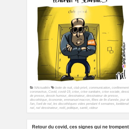
NActualités
boite de nuit
,
club privé
,
communication
,
confinement
coronavirus
,
Covid
,
covid-19
,
crise
,
crise sanitaire
,
crise sociale
,
dessi
de presse
,
dessin humour
,
dessinateur
,
dessinateur de presse
,
discothèque
,
économie
,
emmanuel macron
,
fêtes de fin d'année
,
jour d
l’an
,
l'oeil de na!
,
les discothèques vides pendant 4 semaines
,
loeildena!
na!
,
na! dessinateur
,
noël
,
politique
,
santé
,
videur
Retour du covid, ces signes qui ne trompent