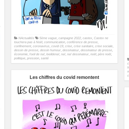
NActualités
5ème vague
,
campagne 2022
,
castex
,
Castex ne
touchera pas à Noël
,
communication
,
conférence de presse
,
confinement
,
coronavirus
,
covid-19
,
crise
,
crise sanitaire
,
crise sociale
,
dessin de presse
,
dessin humour
,
dessinateur
,
dessinateur de presse
,
économie
,
l'oeil de na!
,
loeildena!
,
na!
,
na! dessinateur
,
noël
,
père noël
,
politique
,
pression
,
santé
c
c
Les chiffres du covid remontent