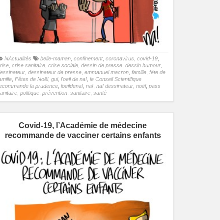
NActualités
belle-maman
,
confinement
,
coronavirus
,
covid-19
,
rise
,
crise sanitaire
,
crise sociale
,
dessin de presse
,
dessin humour
,
essinateur
,
dessinateur de presse
,
emmanuel macron
,
famille
,
fête de
amille
,
Fêtes de Noël
,
gui
,
l'oeil de na!
,
le Conseil Scientifique
ecommande la prudence
,
loeildena!
,
na!
,
na! dessinateur
,
noël
,
pass
anitaire
,
politique
,
prévention
,
sanitaire
,
santé
Covid-19, l’Académie de médecine
recommande de vacciner certains enfants