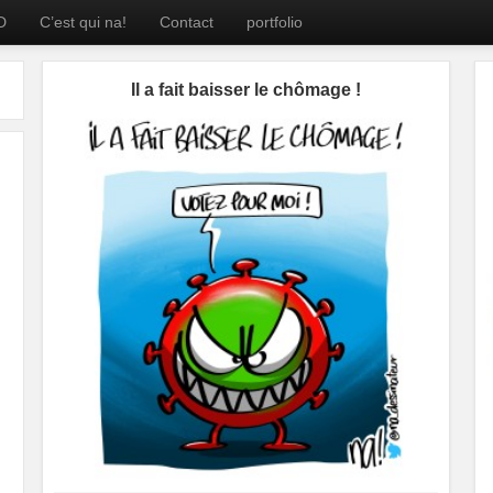
D
C’est qui na!
Contact
portfolio
Il a fait baisser le chômage !