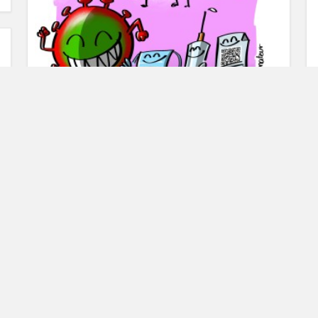
NActualités
antivax
,
communication
,
confinement
,
coronavirus
,
Covid
,
covid-19
,
crise
,
crise sanitaire
,
crise sociale
,
dessin de presse
,
dessin humour
,
dessinateur
,
dessinateur de presse
,
emmanuel macron
,
l'oeil de na!
,
Les chiffres du covid remontent
,
loeildena!
,
Macron 20h
,
masque
,
na!
,
na! dessinateur
,
pass sanitaire
,
politique
,
santé
,
seringue
,
vaccin
,
virus
c
p
é
récap de la semaine du 5 au 9 juillet 2021
c
p
v