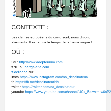
CONTEXTE :
Les chiffres européens du covid sont, nous dit-on,
alarmants. Il est arrivé le temps de la 5ème vague !
OÙ :
CV :
http://www.adopteunna.com
#NFTs :
nartgalerie.com
#loeildena
sur
insta
https://www.instagram.com/na_dessinateur/
fb
https://fb.me/dessinateurNA
twitter
https://twitter.com/na_dessinateur
youtube
https://www.youtube.com/channel/UCx_BqzvxmIw0sP