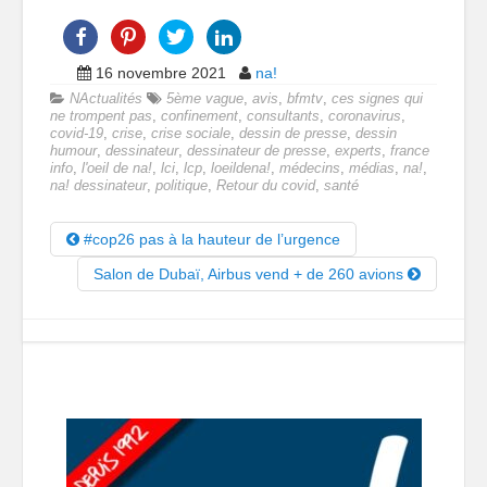
16 novembre 2021
na!
NActualités
5ème vague
,
avis
,
bfmtv
,
ces signes qui
ne trompent pas
,
confinement
,
consultants
,
coronavirus
,
covid-19
,
crise
,
crise sociale
,
dessin de presse
,
dessin
humour
,
dessinateur
,
dessinateur de presse
,
experts
,
france
info
,
l'oeil de na!
,
lci
,
lcp
,
loeildena!
,
médecins
,
médias
,
na!
,
na! dessinateur
,
politique
,
Retour du covid
,
santé
#cop26 pas à la hauteur de l’urgence
Salon de Dubaï, Airbus vend + de 260 avions