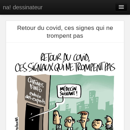
na! dessinateur
Entreprises
Retour du covid, ces signes qui ne
Presse
trompent pas
BD
C’est qui na!
Contact
portfolio