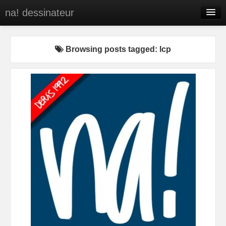
na! dessinateur
Entreprises
Browsing posts tagged: lcp
Presse
BD
C’est qui na!
Contact
portfolio