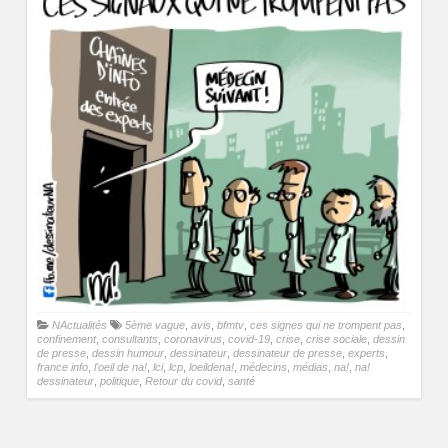
NActualités
5ème vague
,
avis
,
bfmtv
,
ces signes qui ne trompent pas
,
confinement
,
consultants
,
coronavirus
,
covid-19
,
crise
,
crise sociale
,
dessin
de presse
,
dessin humour
,
dessinateur
,
dessinateur de presse
,
experts
,
france info
,
l'oeil de na!
,
lci
,
lcp
,
loeildena!
,
médecins
,
médias
,
na!
,
na!
dessinateur
,
politique
,
Retour du covid
,
santé