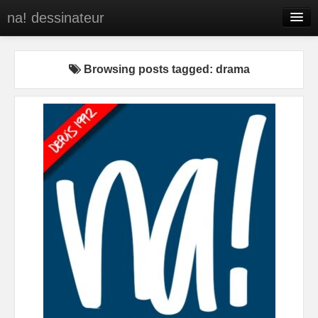
na! dessinateur
Entreprises
Browsing posts tagged: drama
Presse
BD
C’est qui na!
Contact
portfolio