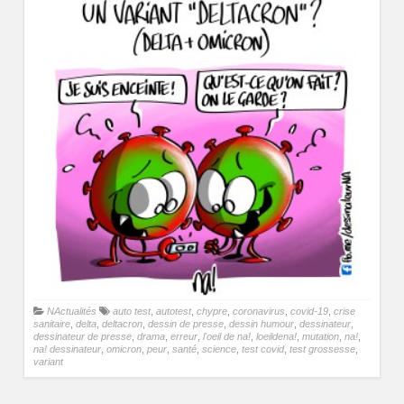
NActualités
auto test
,
autotest
,
chypre
,
coronavirus
,
covid-19
,
crise
sanitaire
,
delta
,
deltacron
,
dessin de presse
,
dessin humour
,
dessinateur
,
dessinateur de presse
,
drama
,
erreur
,
l'oeil de na!
,
loeildena!
,
mutation
,
na!
,
na! dessinateur
,
omicron
,
peur
,
santé
,
science
,
test covid
,
test grossesse
,
variant