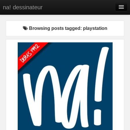
na! dessinateur
Entreprises
Browsing posts tagged: playstation
Presse
BD
C’est qui na!
Contact
portfolio