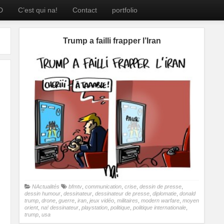
D
C’est qui na!
Contact
portfolio
Trump a failli frapper l’Iran
NActualités
bfmtv
,
communication
,
crise
,
dessin de presse
,
dessin humour
,
dessinateur
,
dessinateur de presse
,
diplomatie
,
donald
trump
,
drone
,
guerre
,
iran
,
jeux vidéo
,
militaires
,
modern warfare
,
moyen
orient
,
na! dessinateur
,
playstation
,
politique
,
politique internationale
,
trump
,
usa