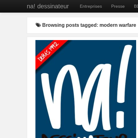
na! dessinateur
Entreprises
Presse
B
Browsing posts tagged: modern warfare