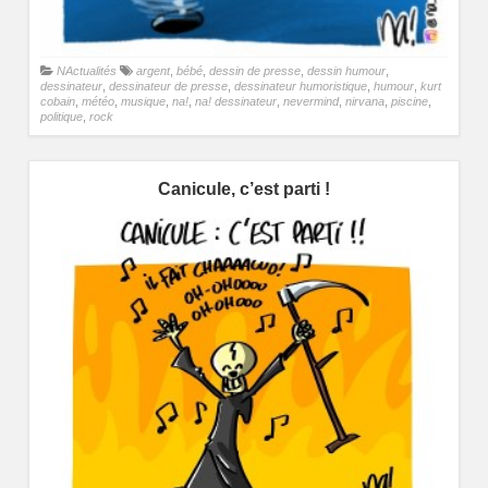
NActualités
argent
,
bébé
,
dessin de presse
,
dessin humour
,
dessinateur
,
dessinateur de presse
,
dessinateur humoristique
,
humour
,
kurt
cobain
,
météo
,
musique
,
na!
,
na! dessinateur
,
nevermind
,
nirvana
,
piscine
,
politique
,
rock
Canicule, c’est parti !