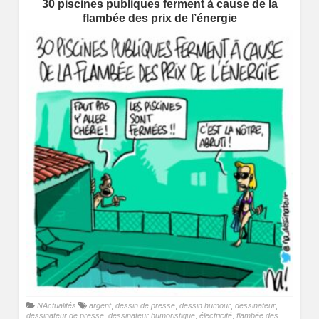
30 piscines publiques ferment à cause de la
flambée des prix de l’énergie
NActualités
argent
,
dessin de presse
,
dessin humour
,
dessinateur
,
dessinateur de presse
,
dessinateur humoristique
,
électricité
,
flambée des