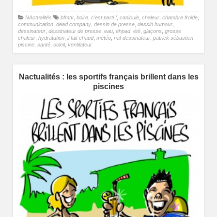
NActualités
bfmtv
,
boire
,
c'est parti !
,
canicule
,
chaleur
,
chambre froide
,
communication
,
dead company
,
dessin de presse
,
dessin humour
,
dessinateur
,
dessinateur de presse
,
eau
,
ehpad
,
été
,
glaçons
,
grosse
chaleur
,
hydratation
,
il fait chaud
,
météo
,
na! dessinateur
,
patrick sébastien
,
piscine
,
santé
,
soleil
,
ventilateur
Nactualités : les sportifs français brillent dans les
piscines