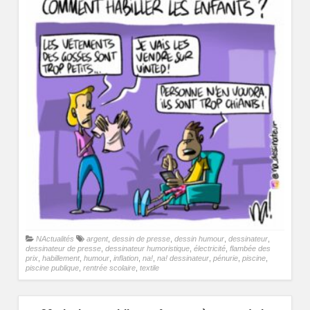
NActualités
argent
,
dessin de presse
,
dessin humour
,
dessinateur
,
dessinateur de presse
,
dessinateur humoristique
,
électricité
,
flambée des
prix
,
habillement
,
humour
,
inflation
,
na!
,
na! dessinateur
,
pénurie
,
piscine
,
piscine publique
,
rentrée scolaire
,
textile