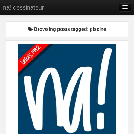
na! dessinateur
Entreprises
Browsing posts tagged: piscine
Presse
BD
C’est qui na!
Contact
portfolio