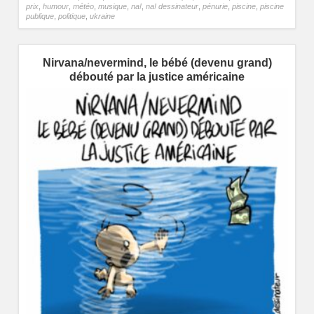
prix
,
humour
,
météo
,
musique
,
na!
,
na! dessinateur
,
pénurie
,
piscine
,
piscine
publique
,
politique
,
ukraine
Nirvana/nevermind, le bébé (devenu grand)
débouté par la justice américaine