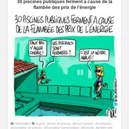
30 piscines publiques ferment à cause de la
flambée des prix de l’énergie
NActualités
argent
,
dessin de presse
,
dessin humour
,
dessinateur
,
dessinateur de presse
,
dessinateur humoristique
,
électricité
,
flambée des