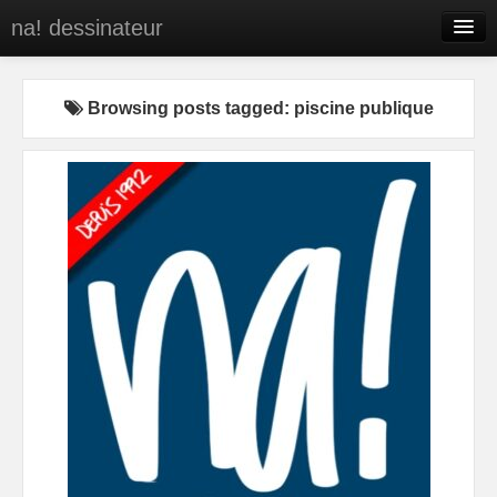
na! dessinateur
Entreprises
Browsing posts tagged: piscine publique
Presse
BD
C’est qui na!
Contact
portfolio