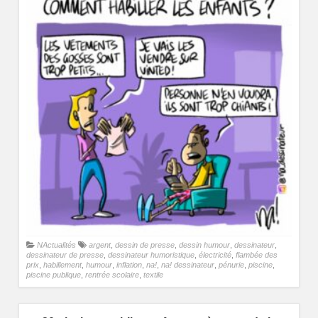
NActualités
argent
,
dessin de presse
,
dessin humour
,
dessinateur
,
dessinateur de presse
,
dessinateur humoristique
,
électricité
,
flambée des
prix
,
habillement
,
humour
,
inflation
,
na!
,
na! dessinateur
,
pénurie
,
piscine
,
piscine publique
,
rentrée scolaire
,
textile