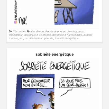
NActualités
abondance
,
dessin de presse
,
dessin humour
,
dessinateur
,
dessinateur de presse
,
dessinateur humoristique
,
humour
,
macron
,
na!
,
na! dessinateur
,
pénurie
,
sobriété énergétique
sobriété énergétique