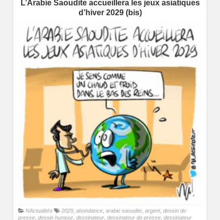
L’Arabie Saoudite accueillera les jeux asiatiques
d’hiver 2029 (bis)
NActualités
2029
,
abondance
,
arabie saoudite
,
argent
,
dessin de
presse
,
dessin humour
,
dessinateur
,
dessinateur de presse
,
dessinateur