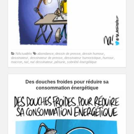
NActualités
abondance
,
dessin de presse
,
dessin humour
,
dessinateur
,
dessinateur de presse
,
dessinateur humoristique
,
humour
,
macron
,
na!
,
na! dessinateur
,
pénurie
,
sobriété énergétique
Des douches froides pour réduire sa
consommation énergétique