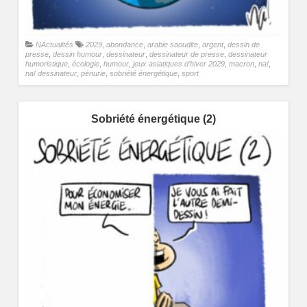
NActualités
2029
,
abondance
,
arabie saoudite
,
argent
,
dessin de
presse
,
dessin humour
,
dessinateur
,
dessinateur de presse
,
dessinateur
humoristique
,
écologie
,
humour
,
jeux asiatiques d'hiver 2029
,
macron
,
na!
,
na! dessinateur
,
pénurie
,
sobriété énergétique
,
sport
Sobriété énergétique (2)