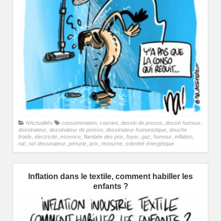
NActualités
consommation
,
courant
,
dessin de presse
,
dessin humour
,
dessinateur
,
dessinateur de presse
,
dessinateur humoristique
,
douche
froide
,
électricité
,
essence
,
flambée des prix
,
foyer
,
gaz
,
humour
,
inflation
,
na!
,
na! dessinateur
,
pénurie
,
prix
,
ristourne
,
sobriété énergétique
Inflation dans le textile, comment habiller les
enfants ?