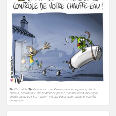
NActualités
abondance
,
chauffe-eau
,
dessin de presse
,
dessin
humour
,
dessinateur
,
dessinateur de presse
,
dessinateur humoristique
,
enedis
,
humour
,
linky
,
macron
,
na!
,
na! dessinateur
,
pénurie
,
sobriété
énergétique