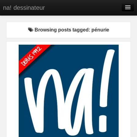
na! dessinateur
Entreprises
Browsing posts tagged: pénurie
Presse
BD
C’est qui na!
Contact
portfolio