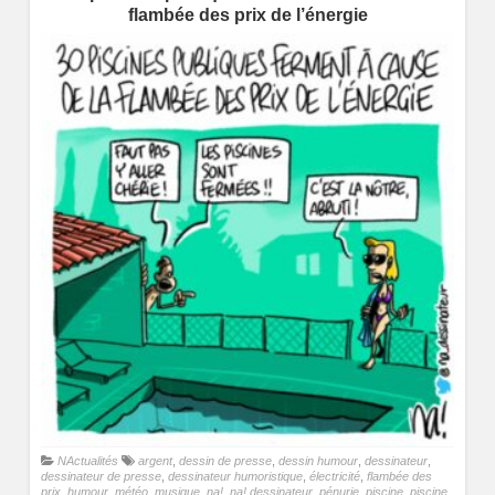
flambée des prix de l’énergie
NActualités
argent
,
dessin de presse
,
dessin humour
,
dessinateur
,
dessinateur de presse
,
dessinateur humoristique
,
électricité
,
flambée des
prix
,
humour
,
météo
,
musique
,
na!
,
na! dessinateur
,
pénurie
,
piscine
,
piscine