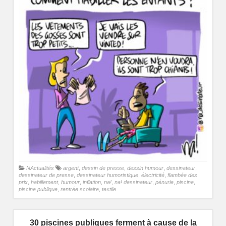
NActualités
argent
,
dessin de presse
,
dessin humour
,
dessinateur
,
dessinateur de presse
,
dessinateur humoristique
,
électricité
,
flambée des
prix
,
habillement
,
humour
,
inflation
,
na!
,
na! dessinateur
,
pénurie
,
piscine
,
piscine publique
,
rentrée scolaire
,
textile
30 piscines publiques ferment à cause de la