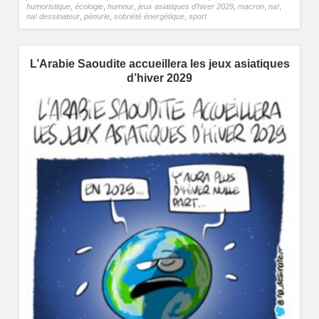
humoristique
,
écologie
,
humour
,
jeux asiatiques d'hiver 2029
,
macron
,
na!
,
na! dessinateur
,
pénurie
,
sobriété énergétique
,
sport
L’Arabie Saoudite accueillera les jeux asiatiques
d’hiver 2029