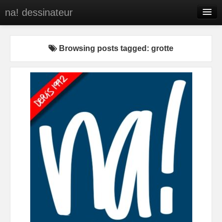
na! dessinateur
Entreprises
Browsing posts tagged: grotte
Presse
BD
C’est qui na!
Contact
portfolio