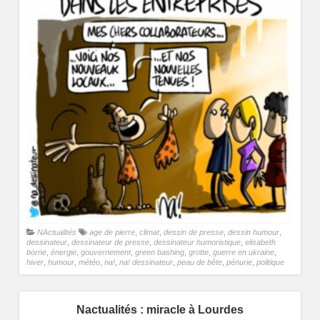
NActualités
age de pierre
,
climat
,
dessin de presse
,
dessin humour
,
dessinateur
,
dessinateur de presse
,
dessinateur humoristique
,
elisabeth
borne
,
énergie
,
gouvernement
,
green bashing
,
grotte
,
guerre en ukraine
,
hiver
,
humour
,
météo
,
na!
,
na! dessinateur
,
peau de bête
,
pénurie
,
politique
Nactualités : miracle à Lourdes