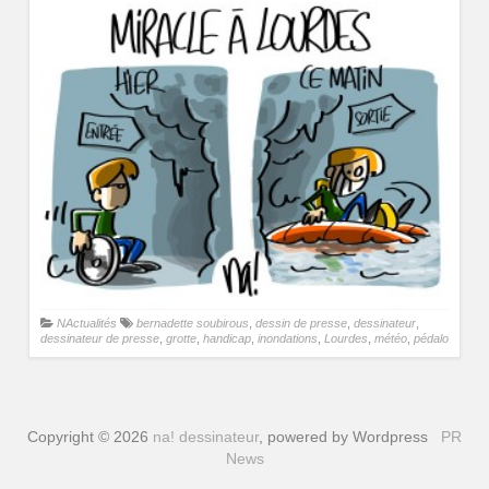
NActualités
bernadette soubirous
,
dessin de presse
,
dessinateur
,
dessinateur de presse
,
grotte
,
handicap
,
inondations
,
Lourdes
,
météo
,
pédalo
Copyright © 2026
na! dessinateur
, powered by Wordpress
PR
News