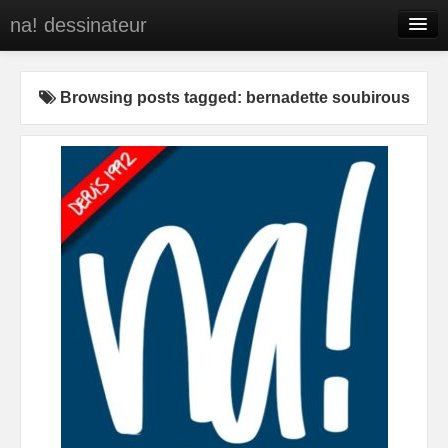
na! dessinateur
Entreprises
Browsing posts tagged: bernadette soubirous
Presse
BD
C’est qui na!
Contact
portfolio