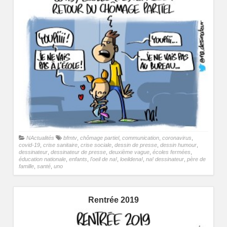
NActualités
bfmtv
,
chômage partiel
,
communication
,
coronavirus
,
covid-19
,
crise sanitaire
,
crise sociale
,
dessin de presse
,
dessin humour
,
dessinateur
,
dessinateur de presse
,
deuxième vague
,
écoles fermées
,
éducation nationale
,
enfants
,
l'oeil de na!
,
loeildena!
,
na! dessinateur
,
père de
famille
,
santé
,
uno
Rentrée 2019