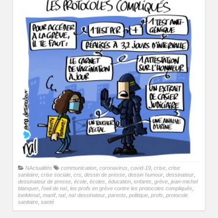
NActualités
communication
,
coronavirus
,
covid-19
,
crise
,
crise
sanitaire
,
crise sociale
,
crs
,
dessin de presse
,
dessin humour
,
dessinateur
,
dessinateur de presse
,
école
,
écoles
,
éducation
,
enfants
,
grève
,
jean-michel
blanquer
,
l'oeil de na!
,
les profs en grève contre les protocoles compliqués
,
loeildena!
,
manif
,
na!
,
na! dessinateur
,
parents
,
politique
,
profs
,
protocole
sanitaire
,
santé