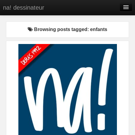
na! dessinateur
Entreprises
Browsing posts tagged: enfants
Presse
BD
C’est qui na!
Contact
portfolio