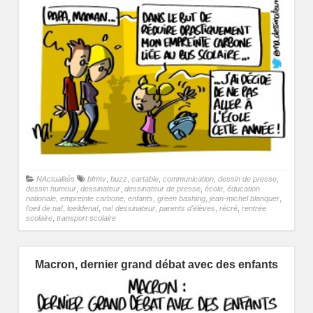
NActualités
bfmtv
,
buzz
,
cartable
,
communication
,
dessin de presse
,
dessin humour
,
dessinateur
,
dessinateur de presse
,
école
,
éducation
nationale
,
empreinte carbone
,
enfants
,
green bashing
,
jean-michel blanquer
,
l'oeil de na!
,
loeildena!
,
na! dessinateur
,
parents d'élèves
,
récré
,
rentrée
scolaire
,
transport scolaire
Macron, dernier grand débat avec des enfants