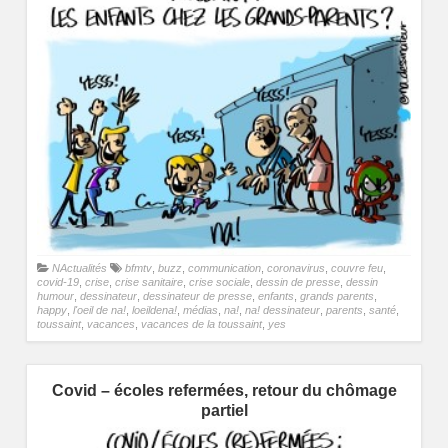
NActualités
bfmtv
,
buzz
,
communication
,
coronavirus
,
couvre feu
,
covid-19
,
crise
,
crise sanitaire
,
crise sociale
,
dessin de presse
,
dessin
humour
,
dessinateur
,
dessinateur de presse
,
enfants
,
grands parents
,
happy
,
l'oeil de na!
,
loeildena!
,
médias
,
na!
,
na! dessinateur
,
parents
,
santé
,
toussaint
,
vacances
,
vacances de la toussaint
,
yes
Covid – écoles refermées, retour du chômage
partiel