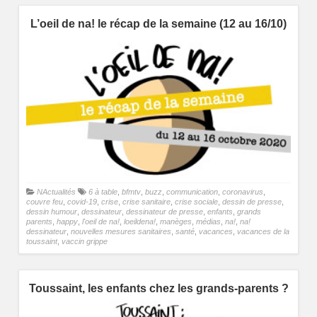
L’oeil de na! le récap de la semaine (12 au 16/10)
NActualités
6 à table
,
bfmtv
,
buzz
,
communication
,
coronavirus
,
couvre feu
,
covid-19
,
crise
,
crise sanitaire
,
crise sociale
,
dessin de presse
,
dessin humour
,
dessinateur
,
dessinateur de presse
,
enfants
,
grands
parents
,
happy
,
l'oeil de na!
,
loeildena!
,
manèges
,
médias
,
na!
,
na!
dessinateur
,
nouvelles mesures sanitaires
,
santé
,
vacances
,
vacances de la
toussaint
,
vaccin grippe
Toussaint, les enfants chez les grands-parents ?