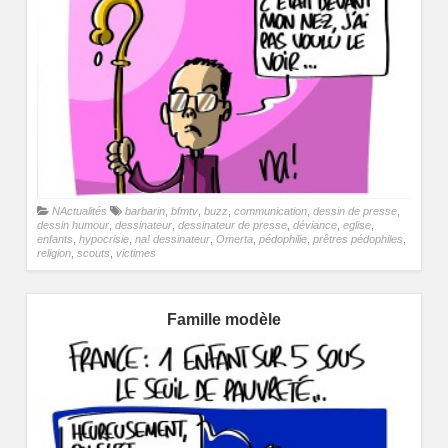
NActualités
barbarin
,
bfmtv
,
buzz
,
communication
,
dessin de presse
,
dessin humour
,
dessinateur
,
dessinateur de presse
,
déviance
,
eglise
,
enfants
,
hypocrisie
,
na! dessinateur
,
Omerta
,
pédophilie
,
prêtres pédophiles
,
religion
,
scouts
,
victimes
Famille modèle