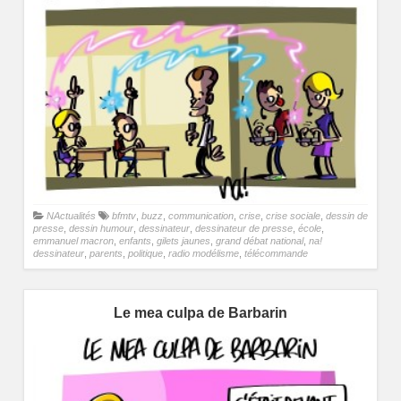
NActualités
bfmtv
,
buzz
,
communication
,
crise
,
crise sociale
,
dessin de
presse
,
dessin humour
,
dessinateur
,
dessinateur de presse
,
école
,
emmanuel macron
,
enfants
,
gilets jaunes
,
grand débat national
,
na!
dessinateur
,
parents
,
politique
,
radio modélisme
,
télécommande
Le mea culpa de Barbarin