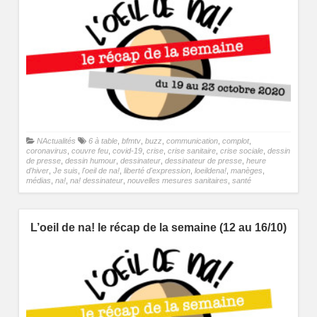
NActualités
6 à table
,
bfmtv
,
buzz
,
communication
,
complot
,
coronavirus
,
couvre feu
,
covid-19
,
crise
,
crise sanitaire
,
crise sociale
,
dessin
de presse
,
dessin humour
,
dessinateur
,
dessinateur de presse
,
heure
d'hiver
,
Je suis
,
l'oeil de na!
,
liberté d'expression
,
loeildena!
,
manèges
,
médias
,
na!
,
na! dessinateur
,
nouvelles mesures sanitaires
,
santé
L’oeil de na! le récap de la semaine (12 au 16/10)