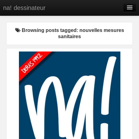
na! dessinateur
Entreprises
Browsing posts tagged: nouvelles mesures
Presse
sanitaires
BD
C’est qui na!
Contact
portfolio