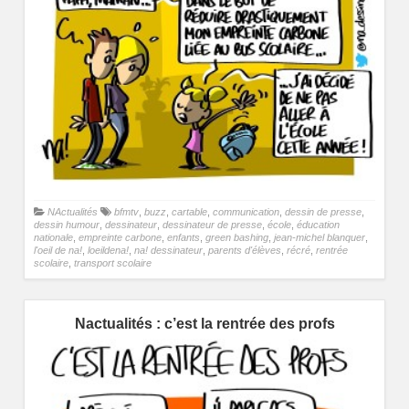
NActualités
bfmtv
,
buzz
,
cartable
,
communication
,
dessin de presse
,
dessin humour
,
dessinateur
,
dessinateur de presse
,
école
,
éducation
nationale
,
empreinte carbone
,
enfants
,
green bashing
,
jean-michel blanquer
,
l'oeil de na!
,
loeildena!
,
na! dessinateur
,
parents d'élèves
,
récré
,
rentrée
scolaire
,
transport scolaire
Nactualités : c’est la rentrée des profs