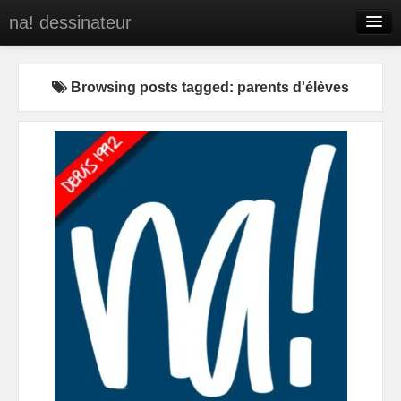
na! dessinateur
Entreprises
Browsing posts tagged: parents d'élèves
Presse
BD
C’est qui na!
Contact
portfolio