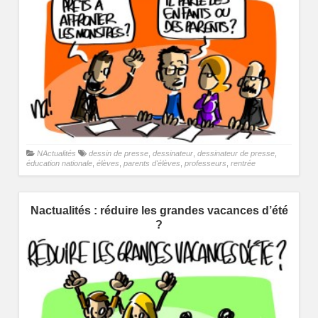
NActualités
dessin de presse
,
dessinateur
,
dessinateur de presse
,
éducation nationale
,
élèves
,
parents d'élèves
,
professeurs
,
rentrée
Nactualités : réduire les grandes vacances d’été
?