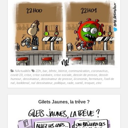
NActualités
22h
,
bar
,
bfmtv
,
bistrot
,
communication
,
coronavirus
,
covid-19
,
crise
,
crise sanitaire
,
crise sociale
,
dessin de presse
,
dessin
humour
,
dessinateur
,
dessinateur de presse
,
économie
,
fermeture
,
l'oeil de
na!
,
loeildena!
,
na! dessinateur
,
politique
,
rade
,
santé
,
troquet
,
zinc
Gilets Jaunes, la trêve ?