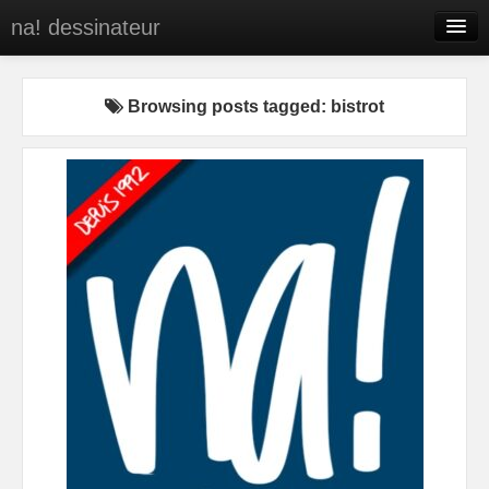
na! dessinateur
Entreprises
Browsing posts tagged: bistrot
Presse
BD
C’est qui na!
Contact
portfolio