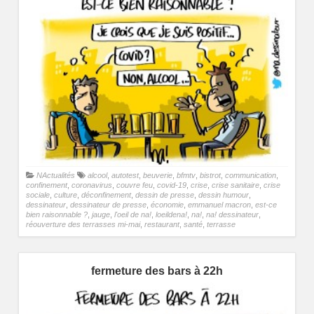
NActualités
alcool
,
autotest
,
beuverie
,
bfmtv
,
bistrot
,
communication
,
confinement
,
coronavirus
,
couvre feu
,
covid-19
,
crise
,
crise sanitaire
,
crise
sociale
,
culture
,
déconfinement
,
dessin de presse
,
dessin humour
,
dessinateur
,
dessinateur de presse
,
économie
,
emmanuel macron
,
est-ce
bien raisonnable ?
,
jauge
,
l'oeil de na!
,
loeildena!
,
na!
,
na! dessinateur
,
réouverture des terrasses mi-mai
,
restaurant
,
santé
,
terrasse
fermeture des bars à 22h