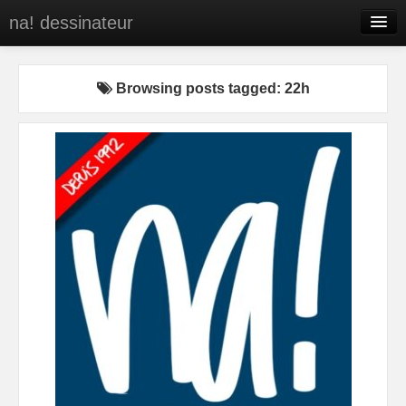
na! dessinateur
Entreprises
Browsing posts tagged: 22h
Presse
BD
C’est qui na!
Contact
portfolio