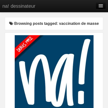
na! dessinateur
Entreprises
Browsing posts tagged: vaccination de masse
Presse
BD
C’est qui na!
Contact
portfolio