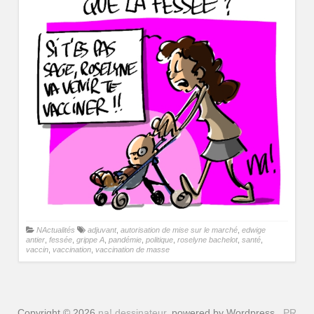
NActualités
adjuvant
,
autorisation de mise sur le marché
,
edwige
antier
,
fessée
,
grippe A
,
pandémie
,
politique
,
roselyne bachelot
,
santé
,
vaccin
,
vaccination
,
vaccination de masse
Copyright © 2026
na! dessinateur
, powered by Wordpress
PR