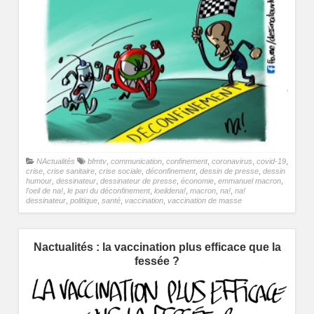
NActualités
bfmtv
,
communication
,
confinement
,
coronavirus
,
covid-19
,
crise
,
crise sanitaire
,
crise sociale
,
déconfinement
,
dessin de presse
,
dessin
humour
,
dessinateur
,
dessinateur de presse
,
économie
,
emmanuel macron
,
l'oeil de na!
,
le pari du déconfinement
,
loeildena!
,
macron
,
na!
,
na!
dessinateur
,
politique
,
santé
,
vaccination
,
vaccination de masse
Nactualités : la vaccination plus efficace que la
fessée ?