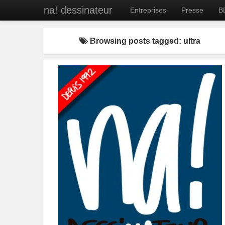
na! dessinateur
Entreprises
Presse
B
Browsing posts tagged: ultra