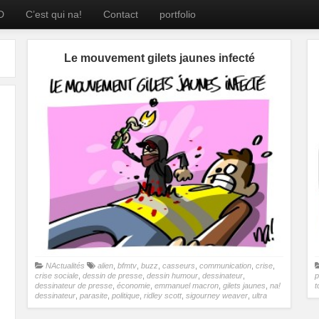
D
C’est qui na!
Contact
portfolio
Le mouvement gilets jaunes infecté
NActualités
alien
,
bfmtv
,
buzz
,
casseurs
,
communication
,
crise
,
crise sociale
,
dessin de presse
,
dessin humour
,
dessinateur
,
p
dessinateur de presse
,
économie
,
emmanuel macron
,
gilets jaunes
,
na!
t
dessinateur
,
parasite
,
politique
,
ridley scott
,
sigourney weaver
,
ultra