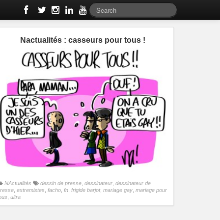
Nactualités : casseurs pour tous !
NActualités
dessin de presse
,
dessinateur
,
dessinateur de
resse
,
extremistes
,
facho
,
fn
,
frigide barjot
,
mariage gay
,
mariage pour
ous
,
ultra