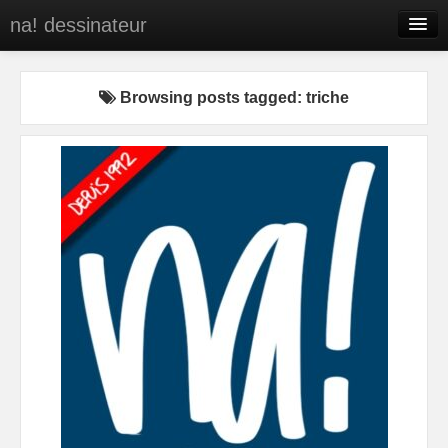
na! dessinateur
Entreprises
Browsing posts tagged: triche
Presse
BD
C’est qui na!
Contact
portfolio