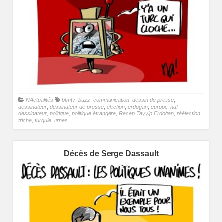
NActualités
bfmtv
,
buzz
,
communication
,
dessin de presse
,
dessinateur
,
dessinateur de presse
,
élection
,
erdogan
,
europe
,
na!
dessinateur
,
politique
,
politique étrangère
,
Recep Tayyip Erdoğan
,
réélection
,
triche
,
turquie
,
urnes
Décès de Serge Dassault