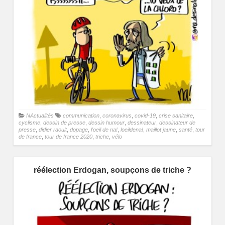
NActualités
communication
,
coronavirus
,
covid-19
,
crise sanitaire
,
cyclisme
,
dessin de presse
,
dessin humour
,
dessinateur
,
dessinateur de
presse
,
didier raoult
,
dopage
,
l'oeil de na!
,
loeildena!
,
maillot jaune
,
santé
,
tour
de france
,
tour de france 2020
,
triche
,
vélo
réélection Erdogan, soupçons de triche ?