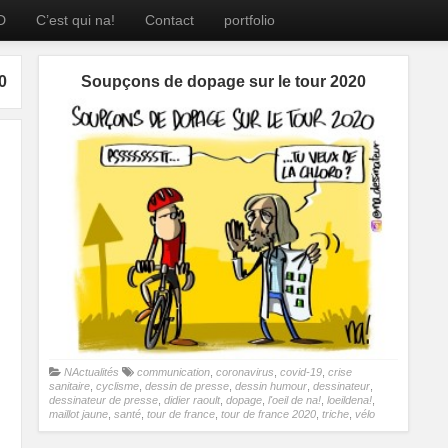
D
C’est qui na!
Contact
portfolio
0
Soupçons de dopage sur le tour 2020
NActualités
communication
,
coronavirus
,
covid-19
,
crise
sanitaire
,
cyclisme
,
dessin de presse
,
dessin humour
,
dessinateur
,
dessinateur de presse
,
didier raoult
,
dopage
,
l'oeil de na!
,
loeildena!
,
maillot jaune
,
santé
,
tour de france
,
tour de france 2020
,
triche
,
vélo