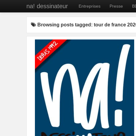
na! dessinateur
Entreprises
Presse
B
Browsing posts tagged: tour de france 202