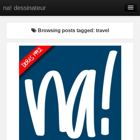
na! dessinateur
Entreprises
Browsing posts tagged: travel
Presse
BD
C’est qui na!
Contact
portfolio