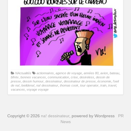
NActualités
actionnaires
,
agence de voyage
,
années 80
,
avion
,
bateau
,
bfmtv
,
bonnes vacances
,
communication
,
crise
,
desireless
,
dessin de
presse
,
dessin humour
,
dessinateur
,
dessinateur de presse
,
économie
,
l'oeil
de na!
,
loeildena!
,
na! dessinateur
,
thomas cook
,
tour operator
,
train
,
travel
,
vacances
,
voyage voyage
Copyright © 2026
na! dessinateur
, powered by Wordpress
PR
News