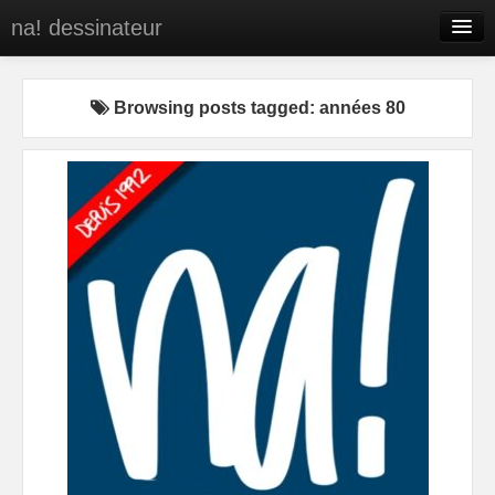
na! dessinateur
Entreprises
Browsing posts tagged: années 80
Presse
BD
C’est qui na!
Contact
portfolio