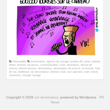
NActualités
actionnaires
,
agence de voyage
,
années 80
,
avion
,
bateau
,
bfmtv
,
bonnes vacances
,
communication
,
crise
,
desireless
,
dessin de
presse
,
dessin humour
,
dessinateur
,
dessinateur de presse
,
économie
,
l'oeil
de na!
,
loeildena!
,
na! dessinateur
,
thomas cook
,
tour operator
,
train
,
travel
,
vacances
,
voyage voyage
Copyright © 2026
na! dessinateur
, powered by Wordpress
PR
News