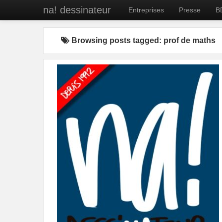
na! dessinateur
Entreprises
Presse
B
Browsing posts tagged: prof de maths