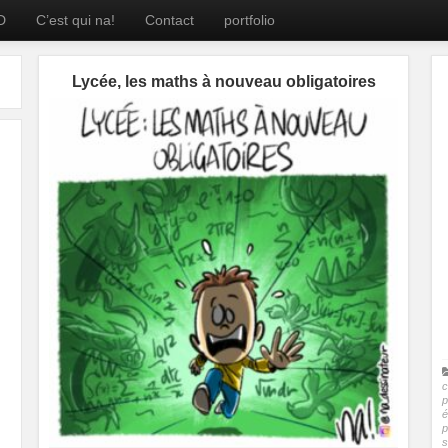
D
C’est qui na!
Contact
portfolio
Lycée, les maths à nouveau obligatoires
c
p
é
p
s