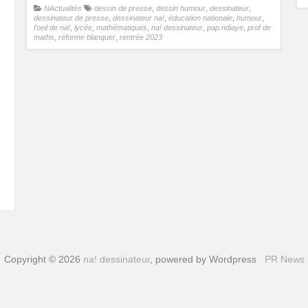
NActualités
dessin de presse
,
dessin humour
,
dessinateur
,
dessinateur de presse
,
dessinateur na!
,
éducation nationale
,
humour
,
l'oeil de na!
,
lycée
,
mathématiques
,
na! dessinateur
,
pap ndiaye
,
prof de
maths
,
réforme blanquer
,
rentrée 2023
Copyright © 2026
na! dessinateur
, powered by Wordpress
PR News