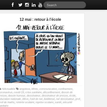
12 mai : retour à l’école
NActualités
angoisse
,
bfmtv
,
communication
,
confinement
,
oronavirus
,
covid-19
,
crise sanitaire
,
déconfinement
,
dessin de
resse
,
dessin humour
,
dessinateur
,
dessinateur de presse
,
école
,
ducation nationale
,
élève
,
l'oeil de na!
,
loeildena!
,
na! dessinateur
,
prof
,
rof de maths
,
rentrée scolaire
,
reprise scolaire
,
santé
,
sécurité
anitaire