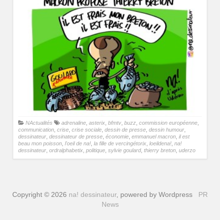
NActualités
adrenaline
,
asterix
,
bfmtv
,
buzz
,
commission européenne
,
communication
,
crise
,
crise sociale
,
dessin de presse
,
dessin humour
,
dessinateur
,
dessinateur de presse
,
économie
,
emmanuel macron
,
il est
beau mon poisson
,
l'oeil de na!
,
la fille de vercingétorix
,
loeildena!
,
na!
dessinateur
,
ordralphabetix
,
politique
,
sylvie goulard
,
thierry breton
,
uderzo
Copyright © 2026
na! dessinateur
, powered by Wordpress
PR
News