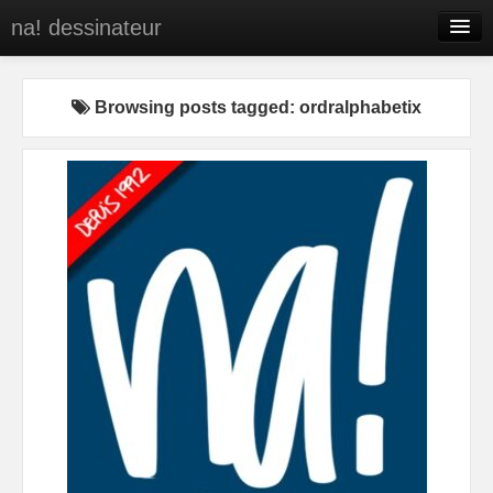
na! dessinateur
Entreprises
Browsing posts tagged: ordralphabetix
Presse
BD
C’est qui na!
Contact
portfolio