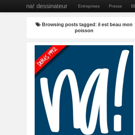
na! dessinateur
Entreprises
Presse
B
Browsing posts tagged: il est beau mon
poisson