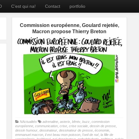
D
C’est qui na!
Contact
portfolio
Commission européenne, Goulard rejetée,
Macron propose Thierry Breton
NActualités
adrenaline
,
asterix
,
bfmtv
,
buzz
,
commission
européenne
,
communication
,
crise
,
crise sociale
,
dessin de presse
,
dessin humour
,
dessinateur
,
dessinateur de presse
,
économie
,
emmanuel macron
,
il est beau mon poisson
,
l'oeil de na!
,
la fille de
vercingétorix
,
loeildena!
,
na! dessinateur
,
ordralphabetix
,
politique
,
sylvie