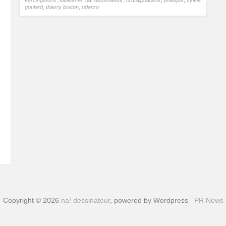
goulard
,
thierry breton
,
uderzo
Copyright © 2026
na! dessinateur
, powered by Wordpress
PR News