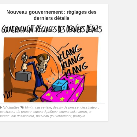
Nouveau gouvernement : réglages des
derniers détails
NActualités
bfmtv
,
casse-tête
,
dessin de presse
,
dessinateur
,
essinateur de presse
,
edouard philippe
,
emmanuel macron
,
en
marche
,
na! dessinateur
,
nouveau gouvernement
,
politique