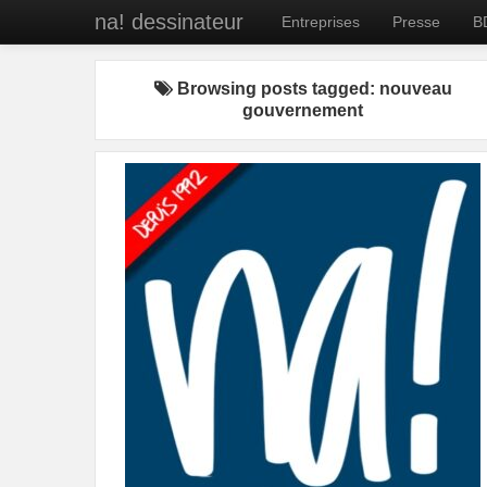
na! dessinateur
Entreprises
Presse
B
Browsing posts tagged: nouveau
gouvernement