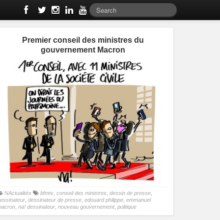
Premier conseil des ministres du
gouvernement Macron
NActualités
bfmtv
,
conseil des ministres
,
dessin de presse
,
essinateur
,
dessinateur de presse
,
edouard philippe
,
emmanuel
macron
,
na! dessinateur
,
nouveau gouvernement
,
politique