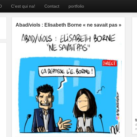
D
C’est qui na!
Contact
portfolio
Abad/viols : Elisabeth Borne « ne savait pas »
d