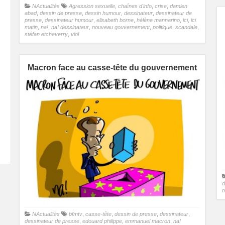
NActualités
Agression sexuelle
,
chaînes d'info
,
crise
,
damien
abad
,
dessin de presse
,
dessin humour
,
dessinateur
,
dessinateur de
presse
,
dessinateur humour
,
elisabeth borne
,
hélène mannarino
,
lci
,
lci
matin
,
na!
,
na! dessinateur
,
nouveau gouvernement
,
politique
,
scandale
,
stéfan etcheverry
,
viol
Macron face au casse-tête du gouvernement
d
NActualités
bfmtv
,
casse-tête
,
dessin de presse
,
dessinateur
,
dessinateur de presse
,
edouard philippe
,
emmanuel macron
,
na!