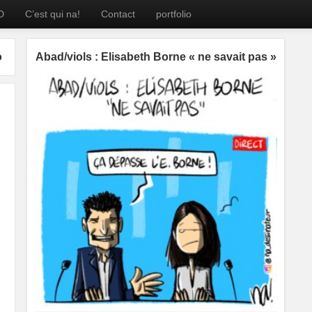
D
C’est qui na!
Contact
portfolio
o
Abad/viols : Elisabeth Borne « ne savait pas »