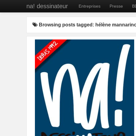
na! dessinateur
Entreprises
Presse
B
Browsing posts tagged: hélène mannarin