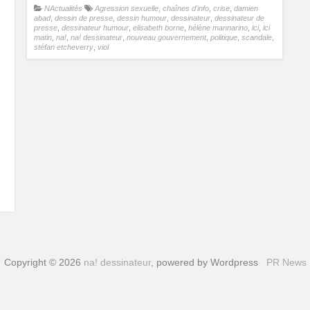
NActualités
Agression sexuelle
,
chaînes d'info
,
crise
,
damien
abad
,
dessin de presse
,
dessin humour
,
dessinateur
,
dessinateur de
presse
,
dessinateur humour
,
elisabeth borne
,
hélène mannarino
,
lci
,
lci
matin
,
na!
,
na! dessinateur
,
nouveau gouvernement
,
politique
,
scandale
,
stéfan etcheverry
,
viol
Copyright © 2026
na! dessinateur
, powered by Wordpress
PR News