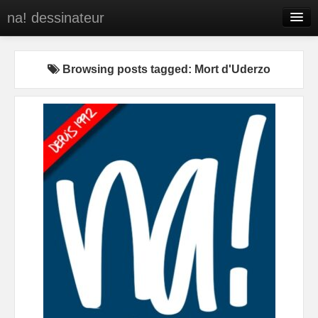
na! dessinateur
Entreprises
Browsing posts tagged: Mort d'Uderzo
Presse
BD
C’est qui na!
Contact
portfolio