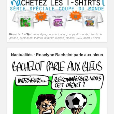
na! la Une
comboutique
,
communication
,
coupe du monde
,
dessin de
presse
,
domenech
,
football
,
humour
,
médias
,
mondial 2010
,
sport
,
t-shirts
Nactualités : Roselyne Bachelot parle aux bleus