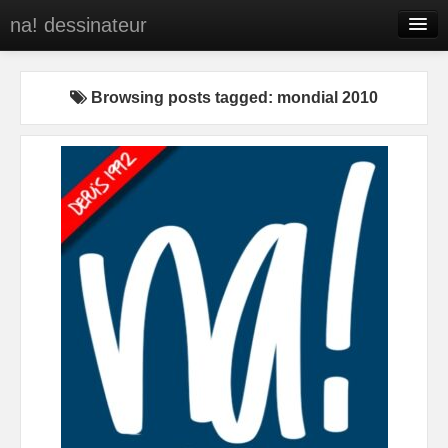
na! dessinateur
Entreprises
Browsing posts tagged: mondial 2010
Presse
BD
C’est qui na!
Contact
portfolio