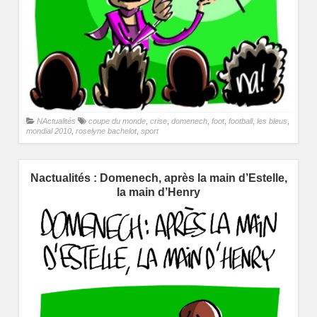
NActualités
coupe du monde
,
crise
,
domenech
,
foot
,
football
,
les bleus
,
mondial 2010
,
roselyne bachelot
,
sport
Nactualités : Domenech, après la main d’Estelle,
la main d’Henry