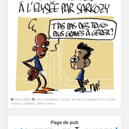
NActualités
crise
,
domenech
,
elysée
,
les bleus
,
mondial 2010
,
nicolas
sarkozy
,
politique
,
thierry henry
Page de pub