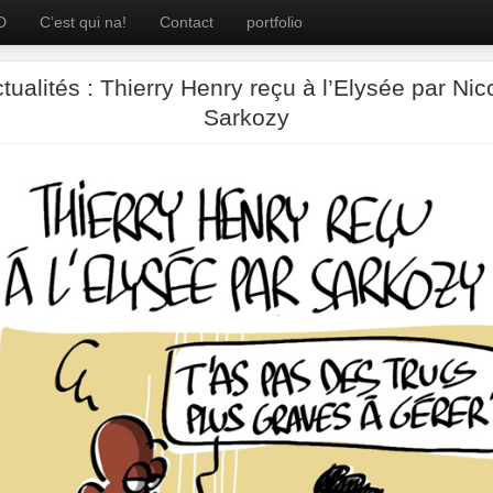
D
C’est qui na!
Contact
portfolio
tualités : Thierry Henry reçu à l’Elysée par Nic
Sarkozy