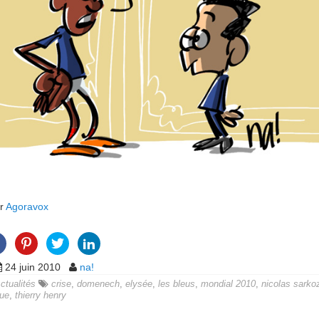
ur
Agoravox
24 juin 2010
na!
ctualités
crise
,
domenech
,
elysée
,
les bleus
,
mondial 2010
,
nicolas sarko
que
,
thierry henry