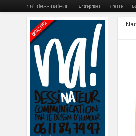
na! dessinateur
Entreprises
Presse
B
Nac