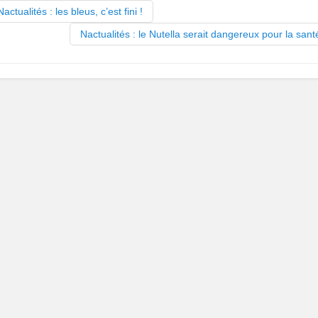
actualités : les bleus, c’est fini !
Nactualités : le Nutella serait dangereux pour la san