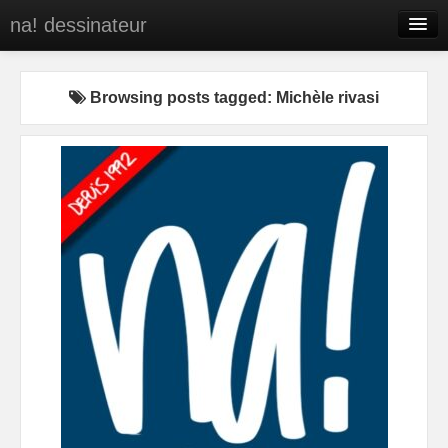
na! dessinateur
Entreprises
Browsing posts tagged: Michèle rivasi
Presse
BD
C’est qui na!
Contact
portfolio