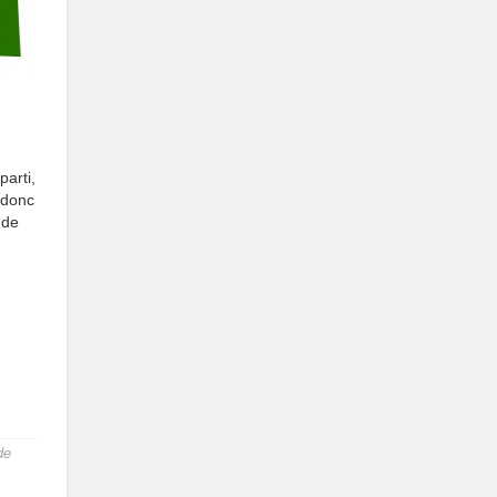
parti,
t donc
 de
de