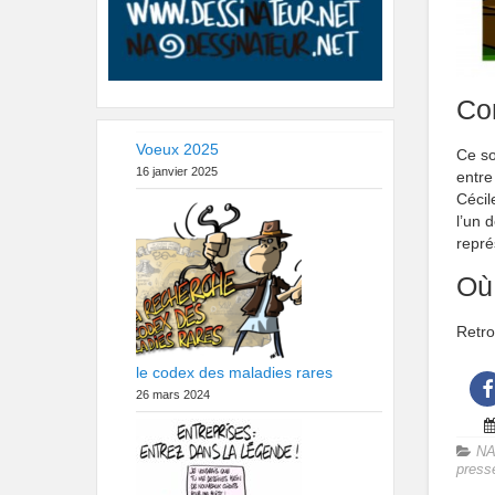
Con
Voeux 2025
Ce so
16 janvier 2025
entre
Cécil
l’un 
repré
Où
Retro
le codex des maladies rares
26 mars 2024
NA
press