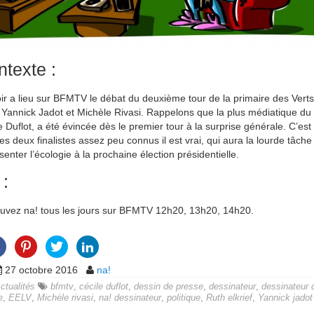
texte :
ir a lieu sur BFMTV le débat du deuxième tour de la primaire des Verts
 Yannick Jadot et Michèle Rivasi. Rappelons que la plus médiatique du 
e Duflot, a été évincée dès le premier tour à la surprise générale. C’es
des deux finalistes assez peu connus il est vrai, qui aura la lourde tâche
senter l’écologie à la prochaine élection présidentielle.
 :
uvez na! tous les jours sur BFMTV 12h20, 13h20, 14h20.
27 octobre 2016
na!
ctualités
bfmtv
,
cécile duflot
,
dessin de presse
,
dessinateur
,
dessinateur 
e
,
EELV
,
Michèle rivasi
,
na! dessinateur
,
politique
,
Ruth elkrief
,
Yannick jadot