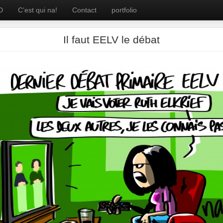
D
C’est qui na!
Contact
portfolio
Il faut EELV le débat