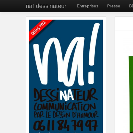
na! dessinateur
Entreprises
Presse
B