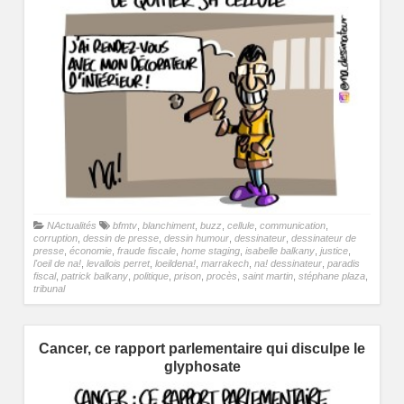
NActualités
bfmtv
,
blanchiment
,
buzz
,
cellule
,
communication
,
corruption
,
dessin de presse
,
dessin humour
,
dessinateur
,
dessinateur de
presse
,
économie
,
fraude fiscale
,
home staging
,
isabelle balkany
,
justice
,
l'oeil de na!
,
levallois perret
,
loeildena!
,
marrakech
,
na! dessinateur
,
paradis
fiscal
,
patrick balkany
,
politique
,
prison
,
procès
,
saint martin
,
stéphane plaza
,
tribunal
Cancer, ce rapport parlementaire qui disculpe le
glyphosate