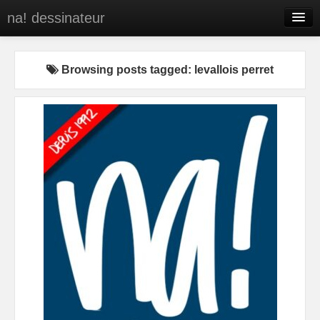
na! dessinateur
Entreprises
Browsing posts tagged: levallois perret
Presse
BD
C’est qui na!
Contact
portfolio