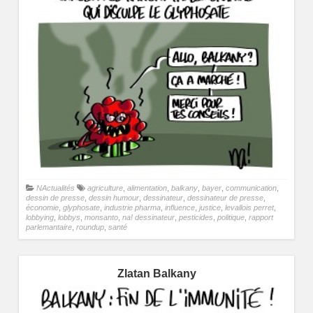
NActualités
agriculture
,
alimentation
,
balkany
,
bayer
,
communication
,
dessin de presse
,
dessin humour
,
dessinateur
,
dessinateur de presse
,
économie
,
glyphosate
,
industrie pharma
,
influence
,
justice
,
levallois perret
,
lobbying
,
lobbys
,
monsanto
,
na! dessinateur
,
pesticides
,
politique
,
rapport
parlemantaire
,
roundup
,
santé
Zlatan Balkany