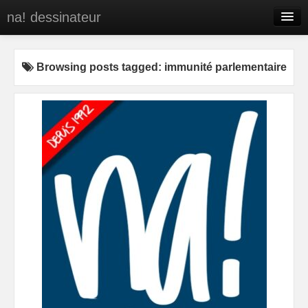
na! dessinateur
Entreprises
Browsing posts tagged: immunité parlementaire
Presse
BD
C’est qui na!
Contact
portfolio