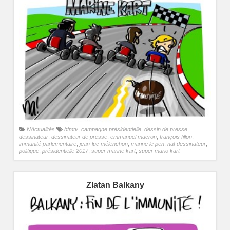
NActualités
bfmtv
,
campagne présidentielle
,
dessin de presse
,
dessinateur
,
dessinateur de presse
,
emmanuel macron
,
françois fillon
,
immunité parlementaire
,
jean-luc mélenchon
,
marine le pen
,
na! dessinateur
,
politique
,
présidentielle 2017
,
super marine kart
,
super mario kart
Zlatan Balkany