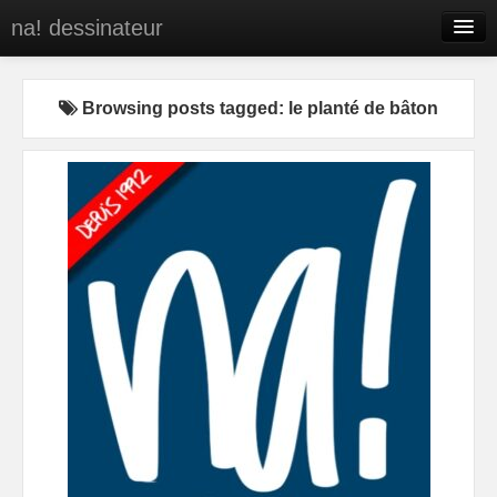
na! dessinateur
Entreprises
Browsing posts tagged: le planté de bâton
Presse
BD
C’est qui na!
Contact
portfolio