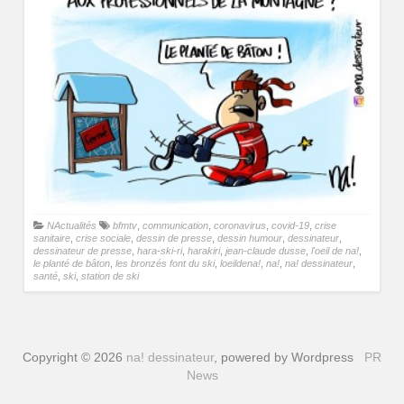
NActualités
bfmtv
,
communication
,
coronavirus
,
covid-19
,
crise
sanitaire
,
crise sociale
,
dessin de presse
,
dessin humour
,
dessinateur
,
dessinateur de presse
,
hara-ski-ri
,
harakiri
,
jean-claude dusse
,
l'oeil de na!
,
le planté de bâton
,
les bronzés font du ski
,
loeildena!
,
na!
,
na! dessinateur
,
santé
,
ski
,
station de ski
Copyright © 2026
na! dessinateur
, powered by Wordpress
PR
News