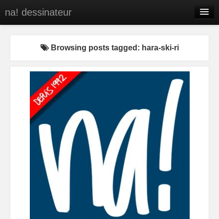
na! dessinateur
Entreprises
Browsing posts tagged: hara-ski-ri
Presse
BD
C’est qui na!
Contact
portfolio