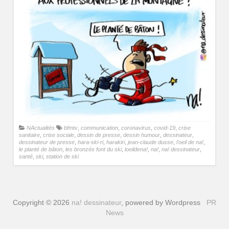
NActualités
bfmtv
,
communication
,
coronavirus
,
covid-19
,
crise
sanitaire
,
crise sociale
,
dessin de presse
,
dessin humour
,
dessinateur
,
dessinateur de presse
,
hara-ski-ri
,
harakiri
,
jean-claude dusse
,
l'oeil de na!
,
le planté de bâton
,
les bronzés font du ski
,
loeildena!
,
na!
,
na! dessinateur
,
santé
,
ski
,
station de ski
Copyright © 2026
na! dessinateur
, powered by Wordpress
PR
News