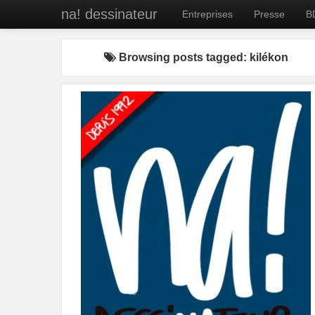
na! dessinateur
Entreprises
Presse
B
Browsing posts tagged: kilékon