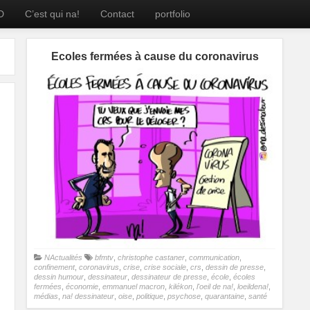
D
C’est qui na!
Contact
portfolio
Ecoles fermées à cause du coronavirus
NActualités
bfmtv
,
christophe castaner
,
communication
,
confinement
,
coronavirus
,
crise
,
crise sociale
,
crs
,
dessin de presse
,
dessin humour
,
dessinateur
,
dessinateur de presse
,
école
,
écoles
fermées
,
économie
,
emmanuel macron
,
kilékon
,
l'oeil de na!
,
loeildena!
,
médias
,
na! dessinateur
,
oise
,
politique
,
psychose
,
quarantaine
,
santé