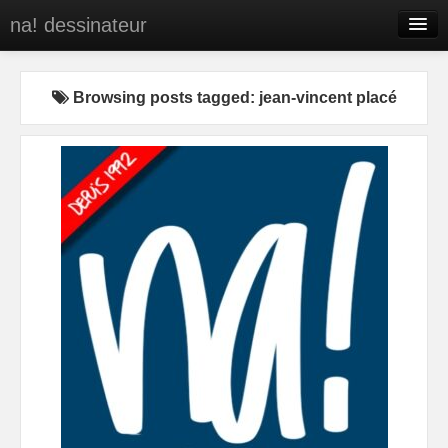
na! dessinateur
Entreprises
Browsing posts tagged: jean-vincent placé
Presse
BD
C’est qui na!
Contact
portfolio