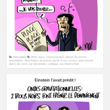
NActualités
bfmtv
,
buzz
,
communication
,
dessin de presse
,
dessinateur
,
dessinateur de presse
,
garde à vue
,
ivresse
,
jean-vincent
placé
,
les verts
,
na! dessinateur
,
politique
,
secrétaire d'état
Einstein l’avait prédit !