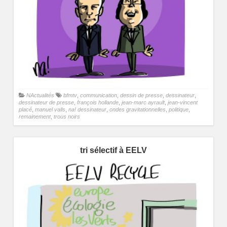
NActualités
bfmtv
,
communication
,
dessin de presse
,
dessinateur
,
dessinateur de presse
,
françois hollande
,
jean-marc ayrault
,
jean-vincent
placé
,
manuel valls
,
na! dessinateur
,
ondes gravitationnelles
,
politique
,
remainement
,
trous noirs
tri sélectif à EELV