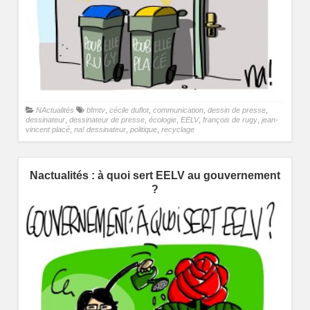
NActualités
bfmtv
,
cécile duflot
,
communication
,
dessin de presse
,
dessinateur
,
dessinateur de presse
,
écologie
,
EELV
,
françois de rugy
,
jean-
vincent placé
,
na! dessinateur
,
politique
,
recyclage
Nactualités : à quoi sert EELV au gouvernement
?