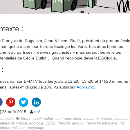
texte :
 François de Rugy hier, Jean-Vincent Placé, président du groupe écolo
nat, quitte à son tour Europe Ecologie les Verts. Les deux hommes
chent au parti ses « dérives gauchistes » mais surtout les velléités
dentielles de Cécile Duflot… Quand l’écologie devient EGOlogie…
 :
uvez na! sur BFMTV tous les jours à 12h20, 13h20 et 14h20 et même
dans l’après-midi jusqu’à 18h. Vu aussi sur
Agoravox
.
28 août 2015
na!
ctualités
bfmtv
,
cécile duflot
,
communication
,
dessin de presse
,
dessinat
nateur de presse
,
écologie
,
EELV
,
françois de rugy
,
jean-vincent placé
,
na!
nateur
,
politique
,
recyclage