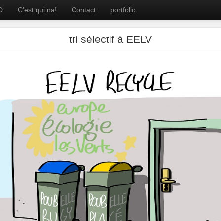
D
C’est qui na!
Contact
portfolio
tri sélectif à EELV