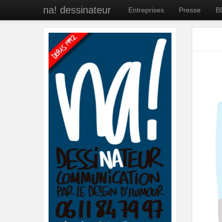
na! dessinateur
Entreprises
Presse
B