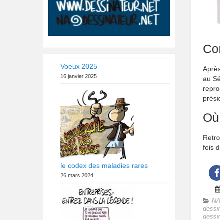
Con
Voeux 2025
Après
16 janvier 2025
au Sé
repro
prési
Où
Retro
fois 
le codex des maladies rares
26 mars 2024
NA
dessi
dessi