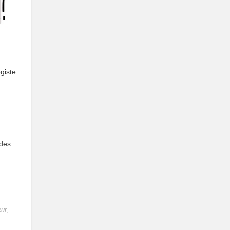
giste
 des
eur
,