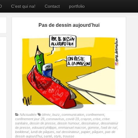
D
C’est qui na!
Contact
portfolio
Pas de dessin aujourd’hui
NActualités
bfmtv
,
buzz
,
communication
,
confinement
,
confinement jour 28
,
coronavirus
,
covid-19
,
crayon
,
crise
,
crise
sanitaire
,
dessin de presse
,
dessin humour
,
dessinateur
,
dessinateur
de presse
,
edouard philippe
,
emmanuel macron
,
gomme
,
l'oeil de na!
,
loeildena!
,
lundi de pâques
,
na! dessinateur
,
papier
,
pâques
,
pas de
dessin aujourd'hui
,
santé
,
stylo
,
trousse