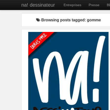
na! dessinateur
Entreprises
Presse
B
Browsing posts tagged: gomme